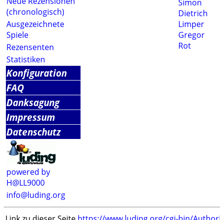
Neue Rezensionen
Simon
(chronologisch)
Dietrich
Ausgezeichnete
Limper
Spiele
Gregor
Rot
Rezensenten
Statistiken
Konfiguration
FAQ
Danksagung
Impressum
Datenschutz
powered by
H@LL9000
info@luding.org
Link zu dieser Seite
https://www.luding.org/cgi-bin/Autho