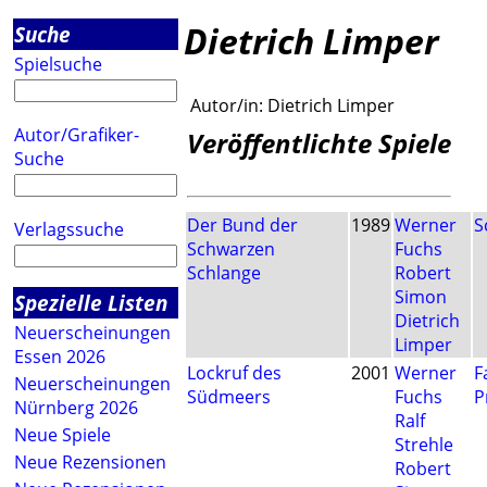
Dietrich Limper
Suche
Spielsuche
Autor/in:
Dietrich Limper
Autor/Grafiker-
Veröffentlichte Spiele
Suche
Der Bund der
1989
Werner
S
Verlagssuche
Schwarzen
Fuchs
Schlange
Robert
Simon
Spezielle Listen
Dietrich
Neuerscheinungen
Limper
Essen 2026
Lockruf des
2001
Werner
F
Neuerscheinungen
Südmeers
Fuchs
P
Nürnberg 2026
Ralf
Neue Spiele
Strehle
Neue Rezensionen
Robert