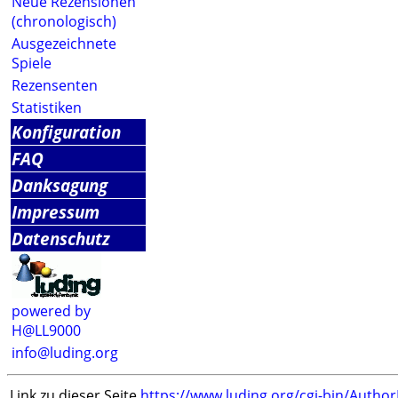
Neue Rezensionen
(chronologisch)
Ausgezeichnete
Spiele
Rezensenten
Statistiken
Konfiguration
FAQ
Danksagung
Impressum
Datenschutz
powered by
H@LL9000
info@luding.org
Link zu dieser Seite
https://www.luding.org/cgi-bin/Autho