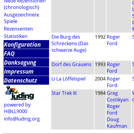
Neue Rezensionen
(chronologisch)
Ausgezeichnete
Spiele
Rezensenten
Statistiken
Die Burg des
1992
Roger
Schreckens (Das
Ford
Konfiguration
schwarze Auge)
FAQ
Danksagung
Dorf des Grauens
1993
Roger
Impressum
Ford
Li La Löffelspiel
2004
Roger
Datenschutz
Ford
Star Trek III
1984
Greg
Costikyan
powered by
Roger
H@LL9000
Ford
info@luding.org
Doug
Kaufman