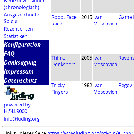
Neue Rezensionen
(chronologisch)
Ausgezeichnete
Robot Face
2015
Ivan
Game 
Spiele
Race
Moscovich
Rezensenten
Statistiken
Konfiguration
FAQ
Think:
2005
Ivan
Raven
Danksagung
Denksport
Moscovich
Impressum
Datenschutz
Tricky
1982
Ivan
Regev
Fingers
Moscovich
powered by
H@LL9000
info@luding.org
Link zu dieser Seite
https://www.luding.org/cgi-bin/Autho