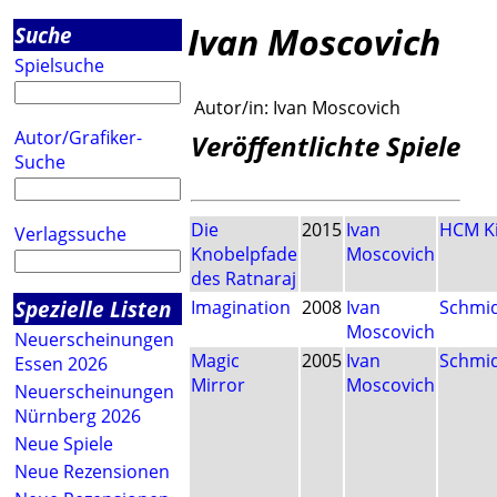
Ivan Moscovich
Suche
Spielsuche
Autor/in:
Ivan Moscovich
Autor/Grafiker-
Veröffentlichte Spiele
Suche
Die
2015
Ivan
HCM Ki
Verlagssuche
Knobelpfade
Moscovich
des Ratnaraj
Spezielle Listen
Imagination
2008
Ivan
Schmi
Moscovich
Neuerscheinungen
Magic
2005
Ivan
Schmi
Essen 2026
Mirror
Moscovich
Neuerscheinungen
Nürnberg 2026
Neue Spiele
Neue Rezensionen