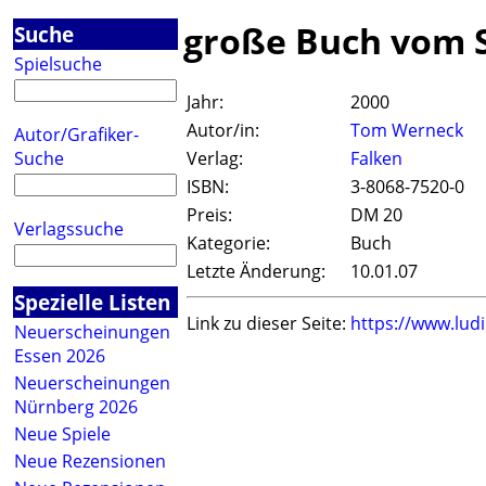
große Buch vom S
Suche
Spielsuche
Jahr:
2000
Autor/in:
Tom Werneck
Autor/Grafiker-
Suche
Verlag:
Falken
ISBN:
3-8068-7520-0
Preis:
DM 20
Verlagssuche
Kategorie:
Buch
Letzte Änderung:
10.01.07
Spezielle Listen
Link zu dieser Seite:
https://www.lud
Neuerscheinungen
Essen 2026
Neuerscheinungen
Nürnberg 2026
Neue Spiele
Neue Rezensionen