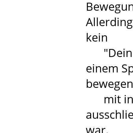
Bewegung
Allerding
kein
"Dein" o
einem Sp
bewegen
mit ins 
ausschli
war.