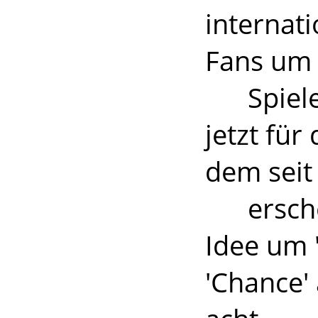
internati
Fans um s
Spiele-
jetzt für
dem seit 
erschein
Idee um '
'Chance' 