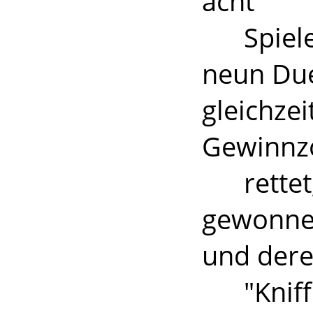
acht
Spieler 
neun Due
gleichzei
Gewinnz
rettet, 
gewonnen
und dere
"Kniffe