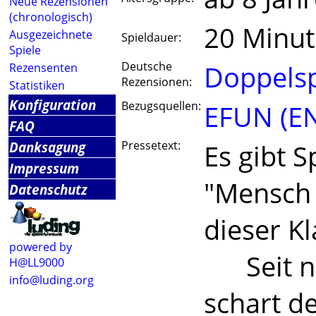
Neue Rezensionen
(chronologisch)
20 Minu
Ausgezeichnete
Spieldauer:
Spiele
Deutsche
Doppelsp
Rezensenten
Rezensionen:
Statistiken
Konfiguration
Bezugsquellen:
EFUN (E
FAQ
Danksagung
Pressetext:
Es gibt S
Impressum
"Mensch ä
Datenschutz
dieser Kl
powered by
Seit nu
H@LL9000
info@luding.org
schart d