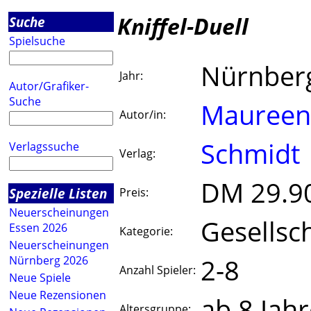
Kniffel-Duell
Suche
Spielsuche
Nürnber
Jahr:
Autor/Grafiker-
Suche
Maureen
Autor/in:
Schmidt
Verlagssuche
Verlag:
DM 29.9
Spezielle Listen
Preis:
Neuerscheinungen
Gesellsch
Essen 2026
Kategorie:
Neuerscheinungen
2-8
Nürnberg 2026
Anzahl Spieler:
Neue Spiele
Neue Rezensionen
ab 8 Jah
Altersgruppe: