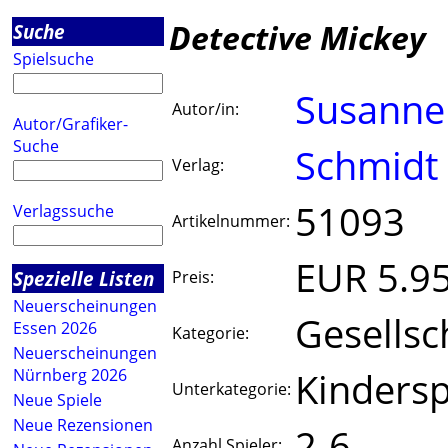
Detective Mickey
Suche
Spielsuche
Susanne
Autor/in:
Autor/Grafiker-
Suche
Schmidt
Verlag:
51093
Verlagssuche
Artikelnummer:
EUR 5.9
Spezielle Listen
Preis:
Neuerscheinungen
Gesellsc
Essen 2026
Kategorie:
Neuerscheinungen
Kindersp
Nürnberg 2026
Unterkategorie:
Neue Spiele
Neue Rezensionen
2-6
Anzahl Spieler: