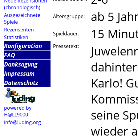
Neue Rezensionen
(chronologisch)
ab 5 Jah
Ausgezeichnete
Altersgruppe:
Spiele
15 Minu
Rezensenten
Spieldauer:
Statistiken
Konfiguration
Pressetext:
Juwelen
FAQ
dahinter
Danksagung
Impressum
Karlo! G
Datenschutz
Kommiss
powered by
seine S
H@LL9000
info@luding.org
wieder a