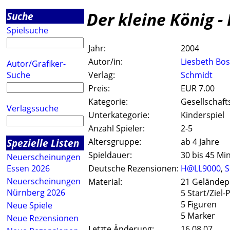
Der kleine König -
Suche
Spielsuche
Jahr:
2004
Autor/in:
Liesbeth Bos
Autor/Grafiker-
Suche
Verlag:
Schmidt
Preis:
EUR 7.00
Kategorie:
Gesellschaft
Verlagssuche
Unterkategorie:
Kinderspiel
Anzahl Spieler:
2-5
Spezielle Listen
Altersgruppe:
ab 4 Jahre
Spieldauer:
30 bis 45 Mi
Neuerscheinungen
Essen 2026
Deutsche Rezensionen:
H@LL9000
,
S
Neuerscheinungen
Material:
21 Geländep
Nürnberg 2026
5 Start/Ziel-
5 Figuren
Neue Spiele
5 Marker
Neue Rezensionen
Letzte Änderung:
16.08.07