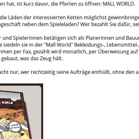
en hat, ist kurz davor, die Pforten zu öffnen: MALL WORLD.
, die Läden der interessierten Ketten möglichst gewinnbri
ngeschäft neben dem Spieleladen? Wer bezahlt Sie dafür, s
ler und Spielerinnen betätigen sich als Planerinnen und Ba
siedeln sie in der "Mall World" Bekleidungs-, Lebensmittel
mmen per Fax, gezahlt wird monatlich, per Überweisung au
gebaut, was das Zeug hält.
ht nur, wer rechtzeitig seine Aufträge enthüllt, ohne den 