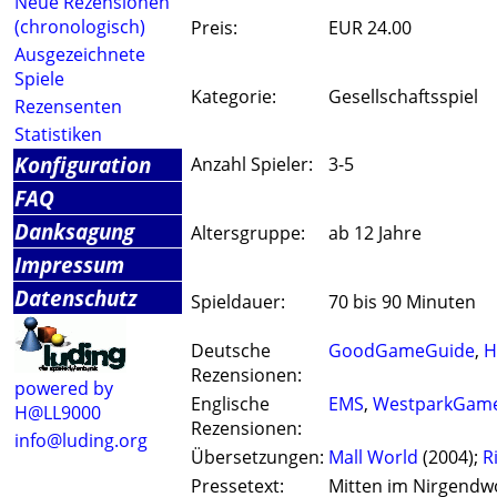
Neue Rezensionen
(chronologisch)
Preis:
EUR 24.00
Ausgezeichnete
Spiele
Kategorie:
Gesellschaftsspiel
Rezensenten
Statistiken
Konfiguration
Anzahl Spieler:
3-5
FAQ
Danksagung
Altersgruppe:
ab 12 Jahre
Impressum
Datenschutz
Spieldauer:
70 bis 90 Minuten
Deutsche
GoodGameGuide
,
H
Rezensionen:
powered by
Englische
EMS
,
WestparkGam
H@LL9000
Rezensionen:
info@luding.org
Übersetzungen:
Mall World
(2004);
R
Pressetext:
Mitten im Nirgendwo