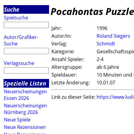
Pocahontas Puzzl
Suche
Spielsuche
Jahr:
1996
Autor/in:
Roland Siegers
Autor/Grafiker-
Suche
Verlag:
Schmidt
Kategorie:
Gesellschaftsspi
Anzahl Spieler:
2-4
Verlagssuche
Altersgruppe:
ab 6 Jahre
Spieldauer:
10 Minuten und
Spezielle Listen
Letzte Änderung:
10.01.07
Neuerscheinungen
Link zu dieser Seite:
https://www.lud
Essen 2026
Neuerscheinungen
Nürnberg 2026
Neue Spiele
Neue Rezensionen