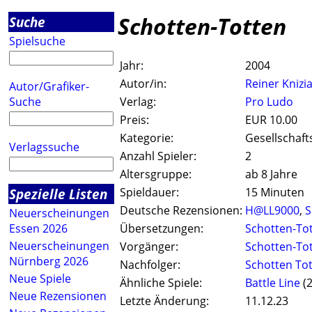
Schotten-Totten
Suche
Spielsuche
Jahr:
2004
Autor/in:
Reiner Knizi
Autor/Grafiker-
Suche
Verlag:
Pro Ludo
Preis:
EUR 10.00
Kategorie:
Gesellschaft
Verlagssuche
Anzahl Spieler:
2
Altersgruppe:
ab 8 Jahre
Spezielle Listen
Spieldauer:
15 Minuten
Deutsche Rezensionen:
H@LL9000
,
S
Neuerscheinungen
Essen 2026
Übersetzungen:
Schotten-To
Neuerscheinungen
Vorgänger:
Schotten-To
Nürnberg 2026
Nachfolger:
Schotten Tot
Neue Spiele
Ähnliche Spiele:
Battle Line
(2
Neue Rezensionen
Letzte Änderung:
11.12.23