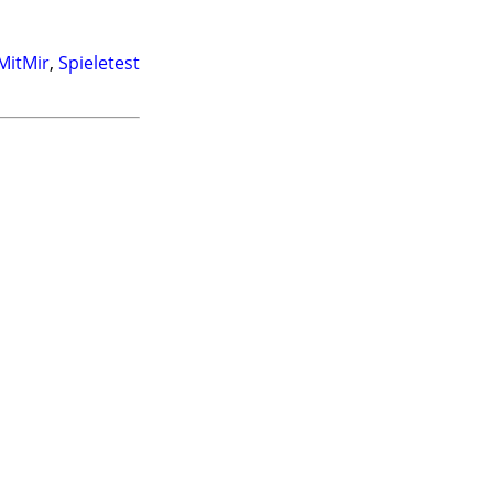
MitMir
,
Spieletest