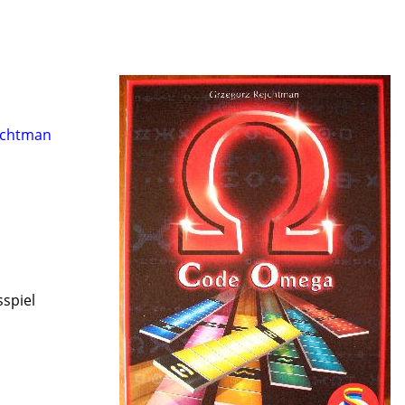
jchtman
sspiel