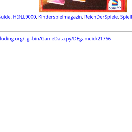
uide
,
H@LL9000
,
Kinderspielmagazin
,
ReichDerSpiele
,
Spiel
.luding.org/cgi-bin/GameData.py/DEgameid/21766