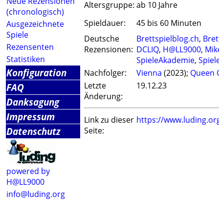
Neue Rezensionen
Altersgruppe:
ab 10 Jahre
(chronologisch)
Spieldauer:
45 bis 60 Minuten
Ausgezeichnete
Spiele
Deutsche
Brettspielblog.ch
,
Bret
Rezensenten
Rezensionen:
DCLIQ
,
H@LL9000
,
Mik
Statistiken
SpieleAkademie
,
Spiel
Konfiguration
Nachfolger:
Vienna
(2023);
Queen 
Letzte
19.12.23
FAQ
Änderung:
Danksagung
Impressum
Link zu dieser
https://www.luding.o
Datenschutz
Seite:
powered by
H@LL9000
info@luding.org