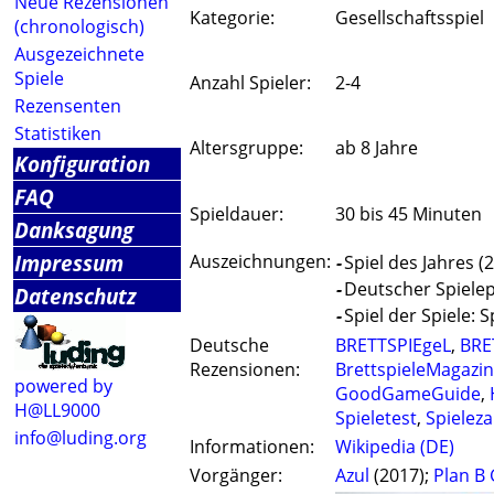
Neue Rezensionen
Kategorie:
Gesellschaftsspiel
(chronologisch)
Ausgezeichnete
Spiele
Anzahl Spieler:
2-4
Rezensenten
Statistiken
Altersgruppe:
ab 8 Jahre
Konfiguration
FAQ
Spieldauer:
30 bis 45 Minuten
Danksagung
Impressum
Auszeichnungen:
-
Spiel des Jahres (
-
Deutscher Spielepr
Datenschutz
-
Spiel der Spiele: S
Deutsche
BRETTSPIEgeL
,
BRE
Rezensionen:
BrettspieleMagazin
powered by
GoodGameGuide
,
H@LL9000
Spieletest
,
Spieleza
info@luding.org
Informationen:
Wikipedia (DE)
Vorgänger:
Azul
(2017);
Plan B