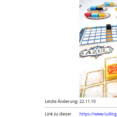
Letzte Änderung:
22.11.19
Link zu dieser
https://www.ludin