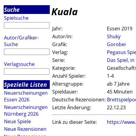
Kuala
Suche
Spielsuche
Jahr:
Essen 2019
Autor/in:
Shuky
Autor/Grafiker-
Suche
Grafik:
Gorobei
Verlag:
Pegasus Spie
Serie:
Das Spiel, i
Verlagssuche
Kategorie:
Gesellschaft
Anzahl Spieler:
1-4
Spezielle Listen
Altersgruppe:
ab 7 Jahre
Spieldauer:
45 Minuten
Neuerscheinungen
Essen 2026
Deutsche Rezensionen:
Brettspielpo
Neuerscheinungen
Letzte Änderung:
22.12.23
Nürnberg 2026
Neue Spiele
Link zu dieser Seite:
https://www
Neue Rezensionen