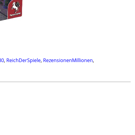
80
,
ReichDerSpiele
,
RezensionenMillionen
,