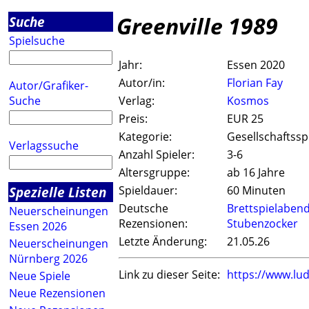
Greenville 1989
Suche
Spielsuche
Jahr:
Essen 2020
Autor/in:
Florian Fay
Autor/Grafiker-
Suche
Verlag:
Kosmos
Preis:
EUR 25
Kategorie:
Gesellschaftssp
Verlagssuche
Anzahl Spieler:
3-6
Altersgruppe:
ab 16 Jahre
Spezielle Listen
Spieldauer:
60 Minuten
Deutsche
Brettspielaben
Neuerscheinungen
Rezensionen:
Stubenzocker
Essen 2026
Letzte Änderung:
21.05.26
Neuerscheinungen
Nürnberg 2026
Link zu dieser Seite:
https://www.lu
Neue Spiele
Neue Rezensionen