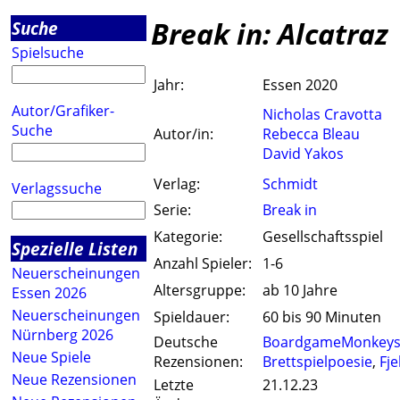
Break in: Alcatraz
Suche
Spielsuche
Jahr:
Essen 2020
Autor/Grafiker-
Nicholas Cravotta
Suche
Autor/in:
Rebecca Bleau
David Yakos
Verlag:
Schmidt
Verlagssuche
Serie:
Break in
Kategorie:
Gesellschaftsspiel
Spezielle Listen
Anzahl Spieler:
1-6
Neuerscheinungen
Altersgruppe:
ab 10 Jahre
Essen 2026
Neuerscheinungen
Spieldauer:
60 bis 90 Minuten
Nürnberg 2026
Deutsche
BoardgameMonkey
Neue Spiele
Rezensionen:
Brettspielpoesie
,
Fje
Neue Rezensionen
Letzte
21.12.23