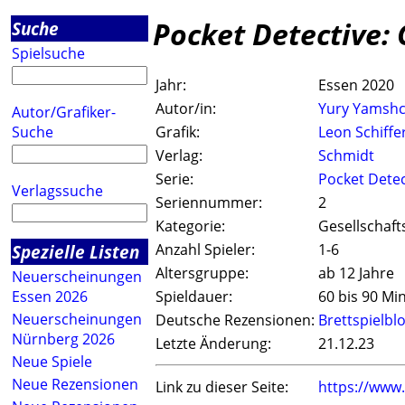
Pocket Detective:
Suche
Spielsuche
Jahr:
Essen 2020
Autor/in:
Yury Yamshc
Autor/Grafiker-
Suche
Grafik:
Leon Schiffe
Verlag:
Schmidt
Serie:
Pocket Detec
Verlagssuche
Seriennummer:
2
Kategorie:
Gesellschaft
Spezielle Listen
Anzahl Spieler:
1-6
Altersgruppe:
ab 12 Jahre
Neuerscheinungen
Essen 2026
Spieldauer:
60 bis 90 Mi
Neuerscheinungen
Deutsche Rezensionen:
Brettspielbl
Nürnberg 2026
Letzte Änderung:
21.12.23
Neue Spiele
Neue Rezensionen
Link zu dieser Seite:
https://www