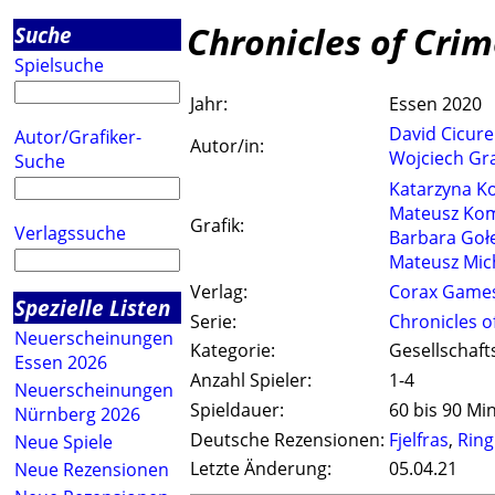
Chronicles of Cri
Suche
Spielsuche
Jahr:
Essen 2020
David Cicure
Autor/Grafiker-
Autor/in:
Wojciech Gr
Suche
Katarzyna K
Mateusz Ko
Grafik:
Verlagssuche
Barbara Goł
Mateusz Mich
Verlag:
Corax Game
Spezielle Listen
Serie:
Chronicles o
Neuerscheinungen
Kategorie:
Gesellschaft
Essen 2026
Anzahl Spieler:
1-4
Neuerscheinungen
Spieldauer:
60 bis 90 Mi
Nürnberg 2026
Deutsche Rezensionen:
Fjelfras
,
Ring
Neue Spiele
Letzte Änderung:
05.04.21
Neue Rezensionen