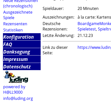
Neue Rezensionen
(chronologisch)
Spieldauer:
20 Minuten
Ausgezeichnete
Auszeichnungen:
à la carte: Kartens
Spiele
Deutsche
BoardgameMonk
Rezensenten
Rezensionen:
Spieletest
,
Spieltr
Statistiken
Letzte Änderung:
21.12.23
Konfiguration
FAQ
Link zu dieser
https://www.ludi
Danksagung
Seite:
Impressum
Datenschutz
powered by
H@LL9000
info@luding.org