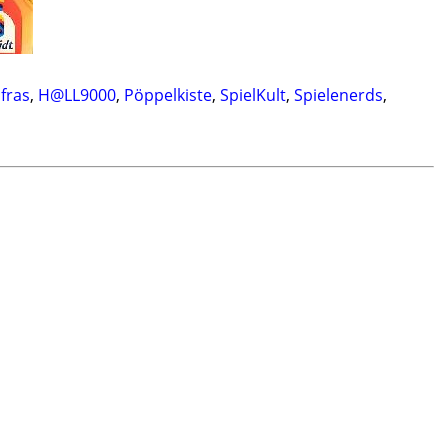
lfras
,
H@LL9000
,
Pöppelkiste
,
SpielKult
,
Spielenerds
,