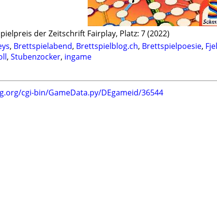
pielpreis der Zeitschrift Fairplay, Platz: 7 (2022)
eys
,
Brettspielabend
,
Brettspielblog.ch
,
Brettspielpoesie
,
Fje
oll
,
Stubenzocker
,
ingame
ng.org/cgi-bin/GameData.py/DEgameid/36544