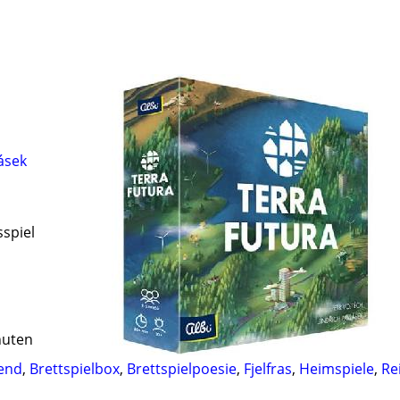
lásek
sspiel
nuten
bend
,
Brettspielbox
,
Brettspielpoesie
,
Fjelfras
,
Heimspiele
,
Re