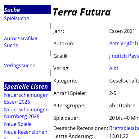
Terra Futura
Suche
Spielsuche
Jahr:
Essen 2021
Autor/Grafiker-
Autor/in:
Petr Vojtěch
Suche
Grafik:
Jindřich Pav
Verlagssuche
Verlag:
Albi
Kategorie:
Gesellschaft
Spezielle Listen
Anzahl Spieler:
2-5
Neuerscheinungen
Essen 2026
Altersgruppe:
ab 10 Jahre
Neuerscheinungen
Nürnberg 2026
Spieldauer:
20 bis 40 Mi
Neue Spiele
Deutsche Rezensionen:
Brettspiela
Neue Rezensionen
Letzte Änderung:
13.01.22