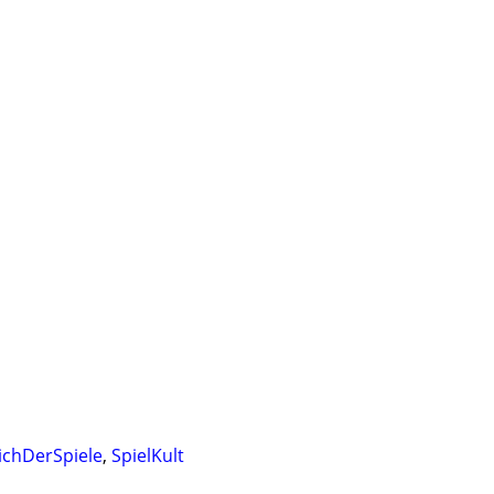
ichDerSpiele
,
SpielKult