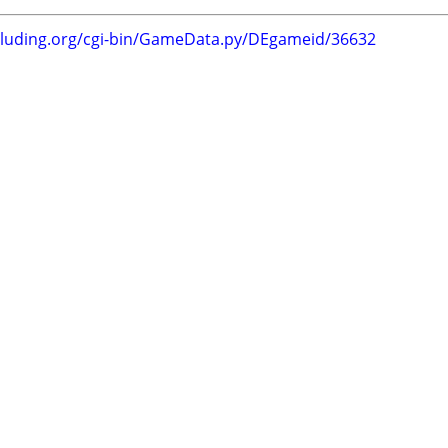
.luding.org/cgi-bin/GameData.py/DEgameid/36632