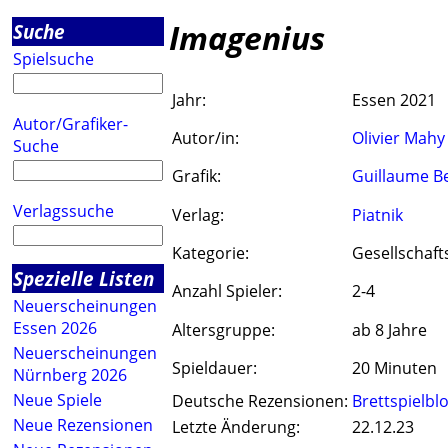
Imagenius
Suche
Spielsuche
Jahr:
Essen 2021
Autor/Grafiker-
Autor/in:
Olivier Mahy
Suche
Grafik:
Guillaume B
Verlagssuche
Verlag:
Piatnik
Kategorie:
Gesellschaft
Spezielle Listen
Anzahl Spieler:
2-4
Neuerscheinungen
Essen 2026
Altersgruppe:
ab 8 Jahre
Neuerscheinungen
Spieldauer:
20 Minuten
Nürnberg 2026
Neue Spiele
Deutsche Rezensionen:
Brettspielbl
Neue Rezensionen
Letzte Änderung:
22.12.23