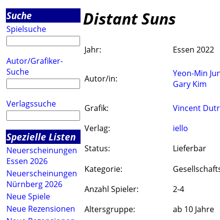
Distant Suns
Suche
Spielsuche
Jahr:
Essen 2022
Autor/Grafiker-
Suche
Yeon-Min Ju
Autor/in:
Gary Kim
Verlagssuche
Grafik:
Vincent Dutr
Verlag:
iello
Spezielle Listen
Status:
Lieferbar
Neuerscheinungen
Essen 2026
Kategorie:
Gesellschaft
Neuerscheinungen
Nürnberg 2026
Anzahl Spieler:
2-4
Neue Spiele
Neue Rezensionen
Altersgruppe:
ab 10 Jahre