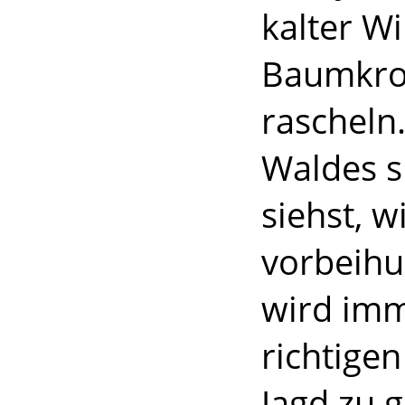
kalter Wi
Baumkron
rascheln
Waldes s
siehst, w
vorbeihu
wird imm
richtige
Jagd zu 