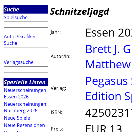
Schnitzeljagd
Suche
Spielsuche
Essen 2
Jahr:
Autor/Grafiker-
Suche
Brett J. G
Autor/in:
Matthew
Verlagssuche
Pegasus 
Spezielle Listen
Verlag:
Neuerscheinungen
Edition S
Essen 2026
Neuerscheinungen
4250231
Nürnberg 2026
ISBN:
Neue Spiele
EUR 13
Neue Rezensionen
Preis: