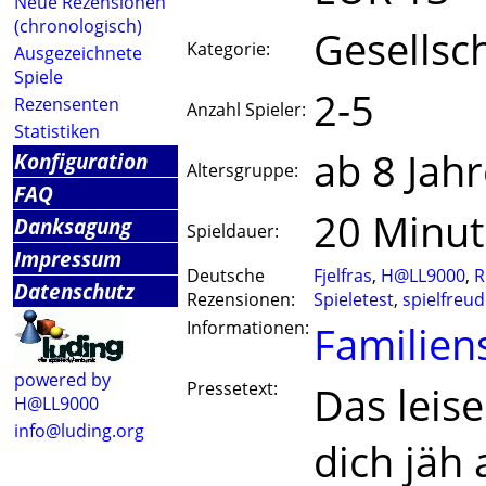
Neue Rezensionen
(chronologisch)
Gesellsch
Kategorie:
Ausgezeichnete
Spiele
2-5
Rezensenten
Anzahl Spieler:
Statistiken
ab 8 Jah
Konfiguration
Altersgruppe:
FAQ
20 Minu
Danksagung
Spieldauer:
Impressum
Deutsche
Fjelfras
,
H@LL9000
,
R
Datenschutz
Rezensionen:
Spieletest
,
spielfreu
Informationen:
Familiens
powered by
Pressetext:
Das leis
H@LL9000
info@luding.org
dich jäh