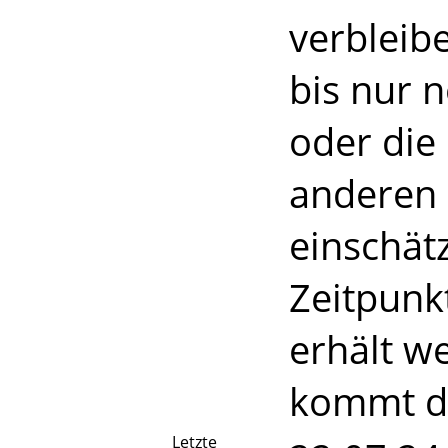
verbleib
bis nur n
oder die 
anderen 
einschät
Zeitpunkt
erhält w
kommt de
Letzte