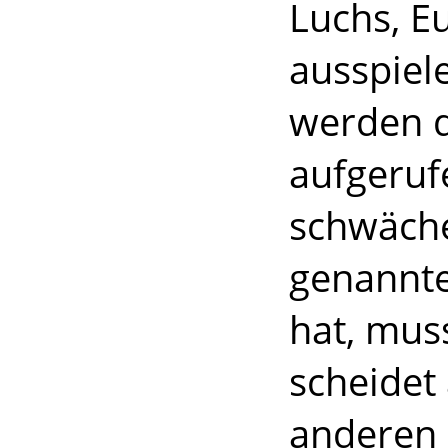
Luchs, E
ausspiel
werden d
aufgeruf
schwäche
genannte 
hat, mus
scheidet
anderen 