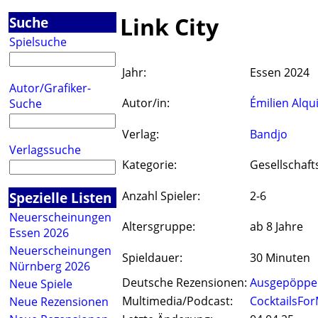
Link City
Suche
Spielsuche
Jahr:
Essen 2024
Autor/Grafiker-
Autor/in:
Émilien Alqu
Suche
Verlag:
Bandjo
Verlagssuche
Kategorie:
Gesellschaft
Spezielle Listen
Anzahl Spieler:
2-6
Neuerscheinungen
Altersgruppe:
ab 8 Jahre
Essen 2026
Neuerscheinungen
Spieldauer:
30 Minuten
Nürnberg 2026
Deutsche Rezensionen:
Ausgepöppe
Neue Spiele
Multimedia/Podcast:
CocktailsFor
Neue Rezensionen