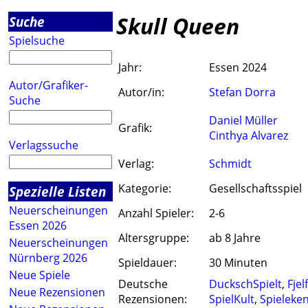
Skull Queen
Suche
Spielsuche
Jahr:
Essen 2024
Autor/Grafiker-
Autor/in:
Stefan Dorra
Suche
Daniel Müller
Grafik:
Cinthya Alvarez
Verlagssuche
Verlag:
Schmidt
Kategorie:
Gesellschaftsspiel
Spezielle Listen
Neuerscheinungen
Anzahl Spieler:
2-6
Essen 2026
Altersgruppe:
ab 8 Jahre
Neuerscheinungen
Nürnberg 2026
Spieldauer:
30 Minuten
Neue Spiele
Deutsche
DuckschSpielt
,
Fjel
Neue Rezensionen
Rezensionen:
SpielKult
,
Spieleke