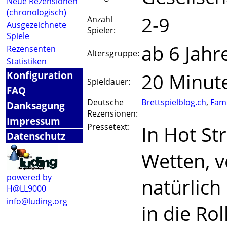
Neue Rezensionen
(chronologisch)
2-9
Anzahl
Ausgezeichnete
Spieler:
Spiele
ab 6 Jahr
Rezensenten
Altersgruppe:
Statistiken
Konfiguration
20 Minut
Spieldauer:
FAQ
Deutsche
Brettspielblog.ch
,
Fami
Danksagung
Rezensionen:
Impressum
Pressetext:
In Hot St
Datenschutz
Wetten, 
powered by
natürlich
H@LL9000
info@luding.org
in die Ro