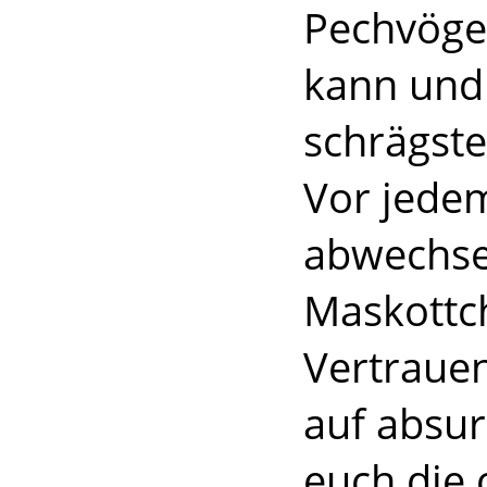
Pechvögel
kann und 
schrägste
Vor jede
abwechse
Maskottch
Vertrauen
auf absu
euch die 