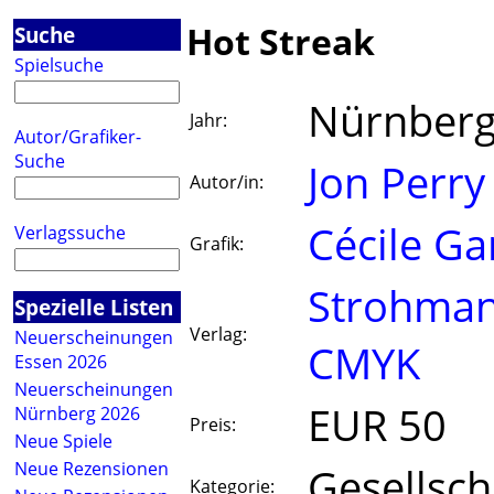
Hot Streak
Suche
Spielsuche
Nürnberg
Jahr:
Autor/Grafiker-
Suche
Jon Perry
Autor/in:
Cécile Ga
Verlagssuche
Grafik:
Strohma
Spezielle Listen
Verlag:
Neuerscheinungen
CMYK
Essen 2026
Neuerscheinungen
EUR 50
Nürnberg 2026
Preis:
Neue Spiele
Neue Rezensionen
Gesellsch
Kategorie: