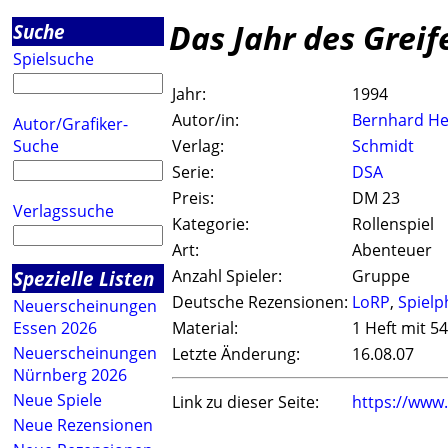
Das Jahr des Greife
Suche
Spielsuche
Jahr:
1994
Autor/in:
Bernhard H
Autor/Grafiker-
Suche
Verlag:
Schmidt
Serie:
DSA
Preis:
DM 23
Verlagssuche
Kategorie:
Rollenspiel
Art:
Abenteuer
Spezielle Listen
Anzahl Spieler:
Gruppe
Deutsche Rezensionen:
LoRP
,
Spielp
Neuerscheinungen
Essen 2026
Material:
1 Heft mit 54
Neuerscheinungen
Letzte Änderung:
16.08.07
Nürnberg 2026
Neue Spiele
Link zu dieser Seite:
https://www
Neue Rezensionen