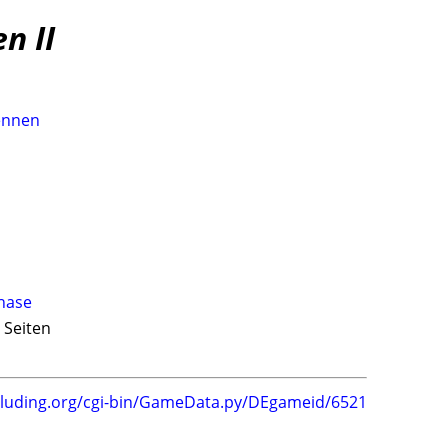
n II
ennen
hase
 Seiten
.luding.org/cgi-bin/GameData.py/DEgameid/6521