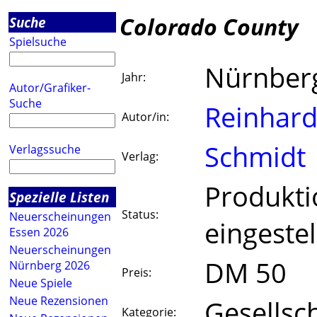
Colorado County
Suche
Spielsuche
Nürnber
Jahr:
Autor/Grafiker-
Suche
Reinhard
Autor/in:
Schmidt
Verlagssuche
Verlag:
Produkti
Spezielle Listen
Status:
Neuerscheinungen
eingestel
Essen 2026
Neuerscheinungen
DM 50
Nürnberg 2026
Preis:
Neue Spiele
Neue Rezensionen
Gesellsch
Kategorie: