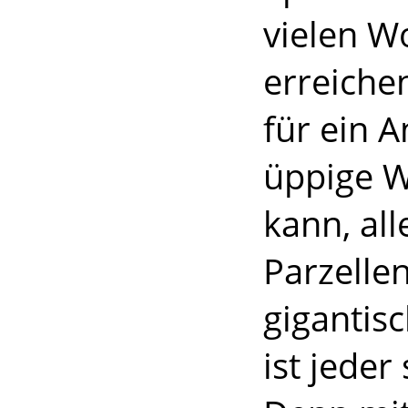
vielen W
erreiche
für ein A
üppige W
kann, all
Parzelle
gigantis
ist jeder