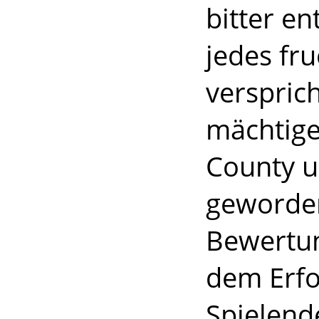
bitter en
jedes fr
verspric
mächtige
County 
geworden 
Bewertun
dem Erfol
Spielende