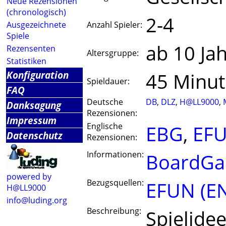
Neue Rezensionen
(chronologisch)
2-4
Ausgezeichnete
Anzahl Spieler:
Spiele
ab 10 Ja
Rezensenten
Altersgruppe:
Statistiken
Konfiguration
45 Minu
Spieldauer:
FAQ
Deutsche
DB
,
DLZ
,
H@LL9000
,
Danksagung
Rezensionen:
Impressum
Englische
EBG
,
EF
Datenschutz
Rezensionen:
Informationen:
BoardGa
powered by
Bezugsquellen:
EFUN (E
H@LL9000
info@luding.org
Beschreibung:
Spielidee