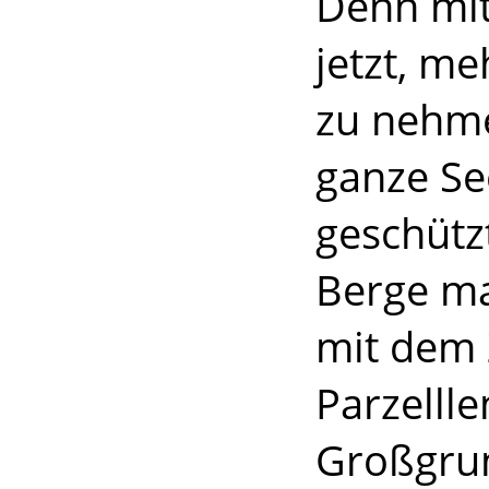
Denn mit
jetzt, m
zu nehme
ganze Se
geschütz
Berge m
mit dem
Parzelll
Großgrun