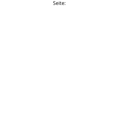
Seite: