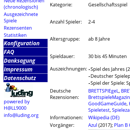
Neue Rezensionen
Kategorie:
Gesellschaftsspiel
(chronologisch)
Ausgezeichnete
Spiele
Anzahl Spieler:
2-4
Rezensenten
Statistiken
Altersgruppe:
ab 8 Jahre
Konfiguration
FAQ
Spieldauer:
30 bis 45 Minuten
Danksagung
Impressum
Auszeichnungen:
-
Spiel des Jahres (
-
Deutscher Spielepr
Datenschutz
-
Spiel der Spiele: S
Deutsche
BRETTSPIEgeL
,
BRE
Rezensionen:
BrettspieleMagazin
powered by
GoodGameGuide
,
H@LL9000
Spieletest
,
Spieleza
info@luding.org
Informationen:
Wikipedia (DE)
Vorgänger:
Azul
(2017);
Plan B