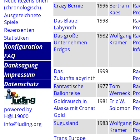
Neue Rezensionen
Crazy Bernie
1996
Bertram
Ra
(chronologisch)
Kaes
Pr
Ausgezeichnete
Das Blaue
1998
Ra
Spiele
Labyrinth
Pr
Rezensenten
Das große
1982
Wolfgang
Ra
Statistiken
Unternehmen
Kramer
Pr
Konfiguration
Erdgas
In
FAQ
Danksagung
Das
1999
Ra
Impressum
Zukunftslabyrinth
Pr
Datenschutz
Fantastische
1977
Tom
Ra
Ballonreise
Werneck
Pr
Goldrausch in
1981
Eric W.
Ra
Alaska mit Cronat
Solomon
Pr
powered by
Gold
H@LL9000
Sugusland
1983
Wolfgang
Ra
info@luding.org
Kramer
Pr
Trans Europe
Ra