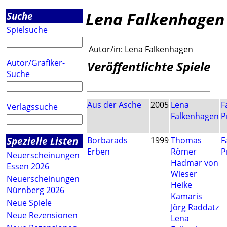
Lena Falkenhagen
Suche
Spielsuche
Autor/in:
Lena Falkenhagen
Autor/Grafiker-
Veröffentlichte Spiele
Suche
Aus der Asche
2005
Lena
F
Verlagssuche
Falkenhagen
P
Spezielle Listen
Borbarads
1999
Thomas
F
Erben
Römer
P
Neuerscheinungen
Hadmar von
Essen 2026
Wieser
Neuerscheinungen
Heike
Nürnberg 2026
Kamaris
Neue Spiele
Jörg Raddatz
Neue Rezensionen
Lena