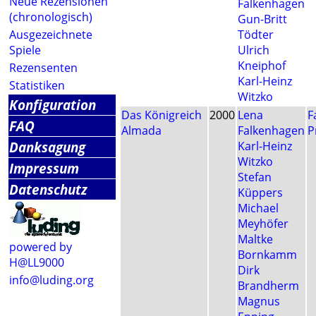
Neue Rezensionen
Falkenhagen
(chronologisch)
Gun-Britt
Ausgezeichnete
Tödter
Spiele
Ulrich
Kneiphof
Rezensenten
Karl-Heinz
Statistiken
Witzko
Konfiguration
Das Königreich
2000
Lena
F
FAQ
Almada
Falkenhagen
P
Danksagung
Karl-Heinz
Witzko
Impressum
Stefan
Datenschutz
Küppers
Michael
Meyhöfer
Maltke
powered by
Bornkamm
H@LL9000
Dirk
info@luding.org
Brandherm
Magnus