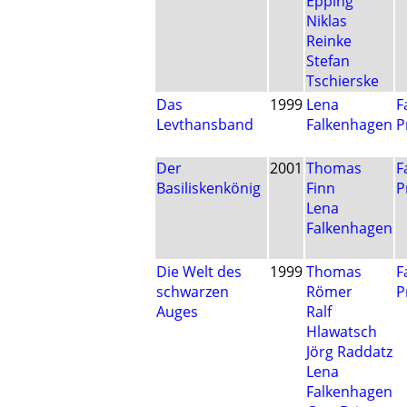
Epping
Niklas
Reinke
Stefan
Tschierske
Das
1999
Lena
F
Levthansband
Falkenhagen
P
Der
2001
Thomas
F
Basiliskenkönig
Finn
P
Lena
Falkenhagen
Die Welt des
1999
Thomas
F
schwarzen
Römer
P
Auges
Ralf
Hlawatsch
Jörg Raddatz
Lena
Falkenhagen