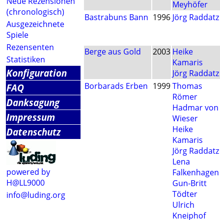
Neue Rezensionen
Meyhöfer
(chronologisch)
Bastrabuns Bann
1996
Jörg Raddatz
Ausgezeichnete
Spiele
Rezensenten
Berge aus Gold
2003
Heike
Statistiken
Kamaris
Konfiguration
Jörg Raddatz
Borbarads Erben
1999
Thomas
FAQ
Römer
Danksagung
Hadmar von
Impressum
Wieser
Heike
Datenschutz
Kamaris
Jörg Raddatz
Lena
powered by
Falkenhagen
H@LL9000
Gun-Britt
Tödter
info@luding.org
Ulrich
Kneiphof