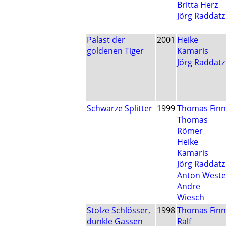
Britta Herz
Jörg Raddatz
Palast der
2001
Heike
goldenen Tiger
Kamaris
Jörg Raddatz
Schwarze Splitter
1999
Thomas Finn
Thomas
Römer
Heike
Kamaris
Jörg Raddatz
Anton Weste
Andre
Wiesch
Stolze Schlösser,
1998
Thomas Finn
dunkle Gassen
Ralf