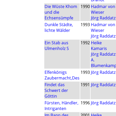
Die Wüste Khom
1990
Hadmar von
und die
Wieser
Echsensümpfe
Jörg Raddatz
Dunkle Städte,
1993
Hadmar von
lichte Wälder
Wieser
Jörg Raddatz
Ein Stab aus
1992
Heike
Ulmenholz S
Kamaris
Jörg Raddatz
A.
Blumenkam
Elfenkönigs
1993
Jörg Raddatz
Zaubermacht,Des
Findet das
1991
Jörg Raddatz
Schwert der
Göttin
Fürsten, Händler,
1996
Jörg Raddatz
Intriganten
Im Bann des
2001
Heike