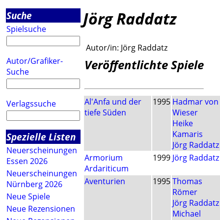
Jörg Raddatz
Suche
Spielsuche
Autor/in:
Jörg Raddatz
Autor/Grafiker-
Veröffentlichte Spiele
Suche
Al'Anfa und der
1995
Hadmar von
Verlagssuche
tiefe Süden
Wieser
Heike
Kamaris
Spezielle Listen
Jörg Raddatz
Neuerscheinungen
Armorium
1999
Jörg Raddatz
Essen 2026
Ardariticum
Neuerscheinungen
Aventurien
1995
Thomas
Nürnberg 2026
Römer
Neue Spiele
Jörg Raddatz
Neue Rezensionen
Michael