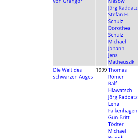
von Grangor
Kiesow
Jörg Raddatz
Stefan H.
Schulz
Dorothea
Schulz
Michael
Johann
Jens
Matheuszik
Die Welt des
1999
Thomas
schwarzen Auges
Römer
Ralf
Hlawatsch
Jörg Raddatz
Lena
Falkenhagen
Gun-Britt
Tödter
Michael
Brandt