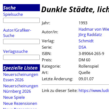
Dunkle Städte, lic
Suche
Spielsuche
Jahr:
1993
Hadmar von Wie
Autor/Grafiker-
Autor/in:
Jörg Raddatz
Suche
Verlag:
Schmidt
Serie:
DSA
Verlagssuche
ISBN:
3-89064-265-9
Preis:
DM 60
Kategorie:
Rollenspiel
Spezielle Listen
Art:
Quelle
Neuerscheinungen
Letzte Änderung:
09.01.07
Essen 2026
Neuerscheinungen
Link zu dieser Seite:
https://www.lud
Nürnberg 2026
Neue Spiele
Neue Rezensionen