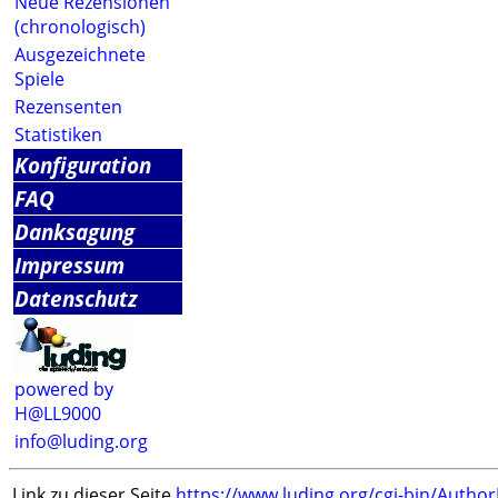
Neue Rezensionen
(chronologisch)
Ausgezeichnete
Spiele
Rezensenten
Statistiken
Konfiguration
FAQ
Danksagung
Impressum
Datenschutz
powered by
H@LL9000
info@luding.org
Link zu dieser Seite
https://www.luding.org/cgi-bin/Autho