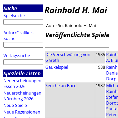
Rainhold H. Mai
Suche
Spielsuche
Autor/in:
Rainhold H. Mai
Autor/Grafiker-
Veröffentlichte Spiele
Suche
Die Verschwörung von
1985
Rainh
Verlagssuche
Gareth
A. B
Gaukelspiel
1988
Rainh
Spezielle Listen
Danie
Dörpi
Neuerscheinungen
Seuche an Bord
1987
Micha
Essen 2026
Rainh
Neuerscheinungen
Stefan
Nürnberg 2026
Doro
Neue Spiele
Saute
Neue Rezensionen
Peter