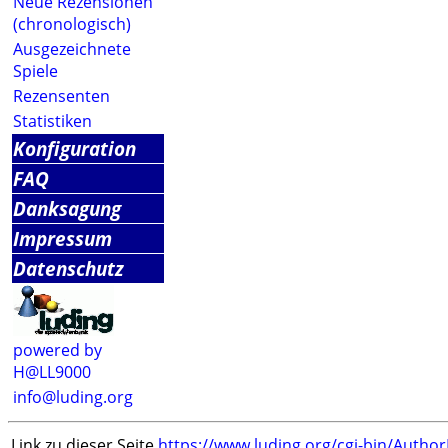
Neue Rezensionen
(chronologisch)
Ausgezeichnete
Spiele
Rezensenten
Statistiken
Konfiguration
FAQ
Danksagung
Impressum
Datenschutz
powered by
H@LL9000
info@luding.org
Link zu dieser Seite
https://www.luding.org/cgi-bin/Autho