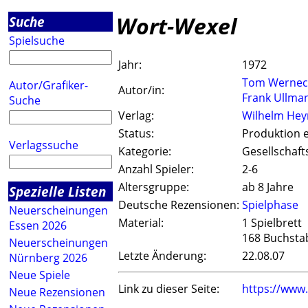
Wort-Wexel
Suche
Spielsuche
Jahr:
1972
Tom Wernec
Autor/Grafiker-
Autor/in:
Frank Ullma
Suche
Verlag:
Wilhelm Hey
Status:
Produktion e
Verlagssuche
Kategorie:
Gesellschaft
Anzahl Spieler:
2-6
Altersgruppe:
ab 8 Jahre
Spezielle Listen
Deutsche Rezensionen:
Spielphase
Neuerscheinungen
Material:
1 Spielbrett
Essen 2026
168 Buchsta
Neuerscheinungen
Letzte Änderung:
22.08.07
Nürnberg 2026
Neue Spiele
Link zu dieser Seite:
https://www
Neue Rezensionen