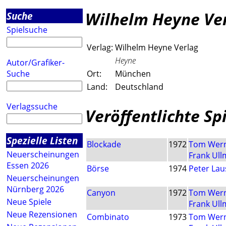
Wilhelm Heyne Ve
Suche
Spielsuche
Verlag:
Wilhelm Heyne Verlag
Heyne
Autor/Grafiker-
Suche
Ort:
München
Land:
Deutschland
Verlagssuche
Veröffentlichte Sp
Spezielle Listen
Blockade
1972
Tom Wer
Neuerscheinungen
Frank Ul
Essen 2026
Börse
1974
Peter Lau
Neuerscheinungen
Nürnberg 2026
Canyon
1972
Tom Wer
Neue Spiele
Frank Ul
Neue Rezensionen
Combinato
1973
Tom Wer