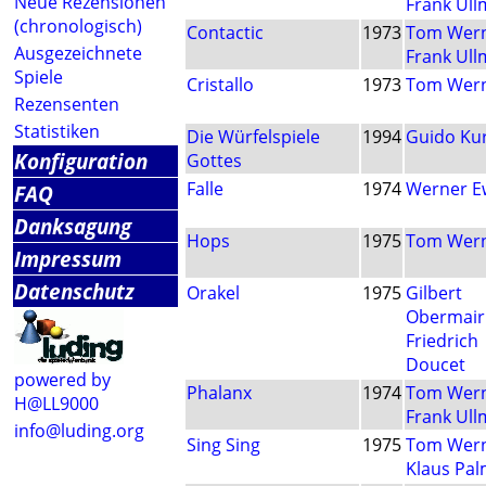
Neue Rezensionen
Frank Ul
(chronologisch)
Contactic
1973
Tom Wer
Ausgezeichnete
Frank Ul
Spiele
Cristallo
1973
Tom Wer
Rezensenten
Statistiken
Die Würfelspiele
1994
Guido Ku
Konfiguration
Gottes
Falle
1974
Werner E
FAQ
Danksagung
Hops
1975
Tom Wer
Impressum
Datenschutz
Orakel
1975
Gilbert
Obermair
Friedrich
Doucet
powered by
Phalanx
1974
Tom Wer
H@LL9000
Frank Ul
info@luding.org
Sing Sing
1975
Tom Wer
Klaus Pa