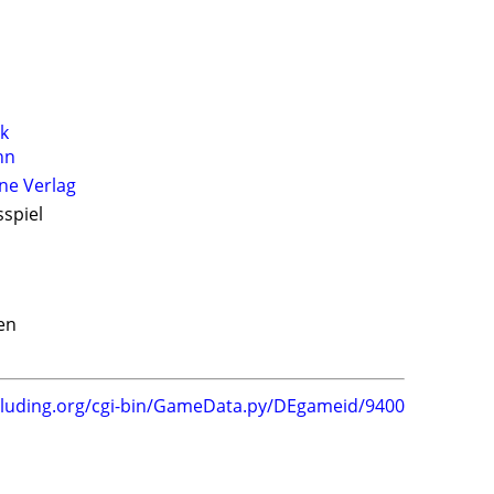
k
nn
ne Verlag
sspiel
en
.luding.org/cgi-bin/GameData.py/DEgameid/9400