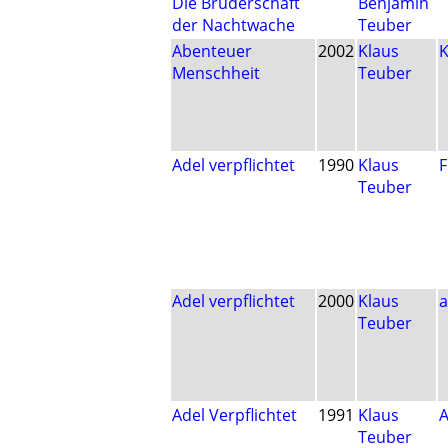
Die Bruderschaft
Benjamin
der Nachtwache
Teuber
Abenteuer
2002
Klaus
Menschheit
Teuber
Adel verpflichtet
1990
Klaus
F
Teuber
Adel verpflichtet
2000
Klaus
a
Teuber
Adel Verpflichtet
1991
Klaus
A
Teuber