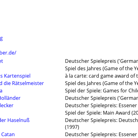
ng
ber.de/
et
Deutscher Spielepreis ('German
Spiel des Jahres (Game of the Y
s Kartenspiel
à la carte: card game award of 
 die Rätselmeister
Spiel des Jahres (Game of the Y
a
Spiel der Spiele: Games for Chi
Holländer
Deutscher Spielepreis ('German
decker
Deutscher Spielepreis: Essener
Spiel der Spiele: Main Award (2
 der Haselnuß
Deutscher Spielepreis: Deutsch
(1997)
n Catan
Deutscher Spielepreis: Essener