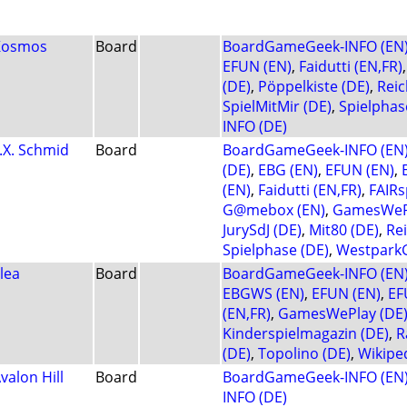
Kosmos
Board
BoardGameGeek-INFO (EN
EFUN (EN)
,
Faidutti (EN,FR)
(DE)
,
Pöppelkiste (DE)
,
Reic
SpielMitMir (DE)
,
Spielphas
INFO (DE)
.X. Schmid
Board
BoardGameGeek-INFO (EN
(DE)
,
EBG (EN)
,
EFUN (EN)
,
(EN)
,
Faidutti (EN,FR)
,
FAIRs
G@mebox (EN)
,
GamesWePl
JurySdJ (DE)
,
Mit80 (DE)
,
Re
Spielphase (DE)
,
Westpark
lea
Board
BoardGameGeek-INFO (EN
EBGWS (EN)
,
EFUN (EN)
,
EF
(EN,FR)
,
GamesWePlay (DE
Kinderspielmagazin (DE)
,
R
(DE)
,
Topolino (DE)
,
Wikipe
valon Hill
Board
BoardGameGeek-INFO (EN
INFO (DE)