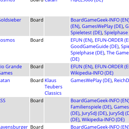
oldsieber
Board
BoardGameGeek-INFO (EN
(EN)
,
GamesWePlay (DE)
,
G
Spieletest (DE)
,
Spielphase 
Kosmos
Board
EFUN (EN)
,
EFUN-ORDER (E
GoodGameGuide (DE)
,
Spi
Spielphase (DE)
,
The Games
(DE)
io Grande
Board
EFUN (EN)
,
EFUN-ORDER (E
Games
Wikipedia-INFO (DE)
atan
Board
Klaus
GamesWePlay (DE)
,
ReichD
Teubers
Classics
ASS
Board
BoardGameGeek-INFO (EN
Familienspiele (DE)
,
Games
(DE)
,
JurySdJ (DE)
,
JurySdJ (
(DE)
,
Wikipedia-INFO (DE)
avensburger
Board
BoardGameGeek-INFO (EN