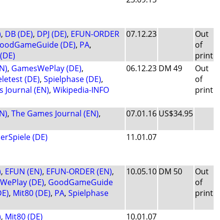
)
,
DB (DE)
,
DPJ (DE)
,
EFUN-ORDER
07.12.23
Out
oodGameGuide (DE)
,
PA
,
of
(DE)
print
N)
,
GamesWePlay (DE)
,
06.12.23
DM 49
Out
eletest (DE)
,
Spielphase (DE)
,
of
 Journal (EN)
,
Wikipedia-INFO
print
N)
,
The Games Journal (EN)
,
07.01.16
US$34.95
erSpiele (DE)
11.01.07
)
,
EFUN (EN)
,
EFUN-ORDER (EN)
,
10.05.10
DM 50
Out
WePlay (DE)
,
GoodGameGuide
of
DE)
,
Mit80 (DE)
,
PA
,
Spielphase
print
)
,
Mit80 (DE)
10.01.07