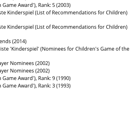
 Game Award'), Rank: 5 (2003)
ste Kinderspiel (List of Recommendations for Children)
ste Kinderspiel (List of Recommendations for Children)
iends (2014)
iste 'Kinderspiel' (Nominees for Children's Game of the
ayer Nominees (2002)
ayer Nominees (2002)
 Game Award'), Rank: 9 (1990)
 Game Award'), Rank: 3 (1993)