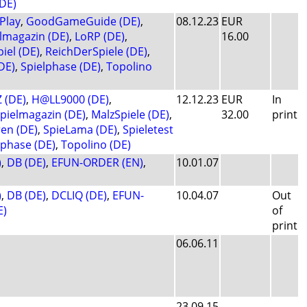
(DE)
Play
,
GoodGameGuide (DE)
,
08.12.23
EUR
lmagazin (DE)
,
LoRP (DE)
,
16.00
iel (DE)
,
ReichDerSpiele (DE)
,
(DE)
,
Spielphase (DE)
,
Topolino
 (DE)
,
H@LL9000 (DE)
,
12.12.23
EUR
In
pielmagazin (DE)
,
MalzSpiele (DE)
,
32.00
print
en (DE)
,
SpieLama (DE)
,
Spieletest
lphase (DE)
,
Topolino (DE)
)
,
DB (DE)
,
EFUN-ORDER (EN)
,
10.01.07
)
,
DB (DE)
,
DCLIQ (DE)
,
EFUN-
10.04.07
Out
E)
of
print
06.06.11
23.09.15