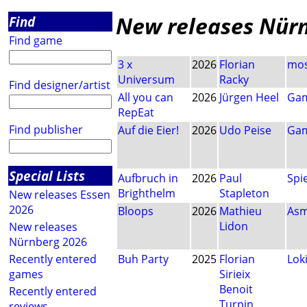
New releases Nür
Find
Find game
3 x
2026
Florian
mos
Universum
Racky
Find designer/artist
All you can
2026
Jürgen Heel
Gam
RepEat
Find publisher
Auf die Eier!
2026
Udo Peise
Gam
Special Lists
Aufbruch in
2026
Paul
Spie
Brighthelm
Stapleton
New releases Essen
2026
Bloops
2026
Mathieu
As
Lidon
New releases
Nürnberg 2026
Recently entered
Buh Party
2025
Florian
Lok
games
Sirieix
Benoit
Recently entered
Turpin
reviews