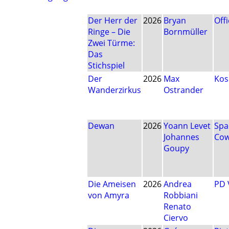
Der Herr der
2026
Bryan
Off
Ringe – Die
Bornmüller
Zwei Türme:
Das
Stichspiel
Der
2026
Max
Ko
Wanderzirkus
Ostrander
Dewan
2026
Yoann Levet
Spa
Johannes
Co
Goupy
Die Ameisen
2026
Andrea
PD 
von Amyra
Robbiani
Renato
Ciervo