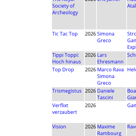
Society of
Atal
Archeology
Tic Tac Top
2026
Simona
Str
Greco
Ga
Exp
Tippi Toppi:
2026
Lars
Sch
Hoch hinaus
Ehresmann
Top Drop
2026
Marco Rava
Hel
Simona
Greco
Trismegistus
2026
Daniele
Boa
Tascini
Gia
Verflixt
2026
Gam
verzaubert
Vision
2026
Maxime
Rav
Rambourg