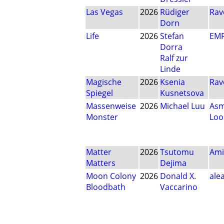
Las Vegas
2026
Rüdiger
Rav
Dorn
Life
2026
Stefan
EM
Dorra
Ralf zur
Linde
Magische
2026
Ksenia
Rav
Spiegel
Kusnetsova
Massenweise
2026
Michael Luu
As
Monster
Loo
Matter
2026
Tsutomu
Ami
Matters
Dejima
Moon Colony
2026
Donald X.
ale
Bloodbath
Vaccarino