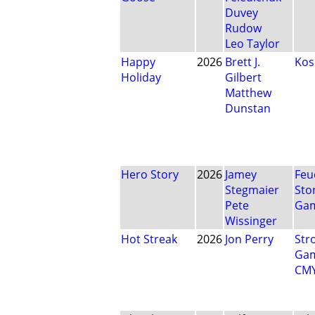
Duvey
Rudow
Leo Taylor
Happy
2026
Brett J.
Ko
Holiday
Gilbert
Matthew
Dunstan
Hero Story
2026
Jamey
Feu
Stegmaier
Sto
Pete
Ga
Wissinger
Hot Streak
2026
Jon Perry
Str
Ga
CM