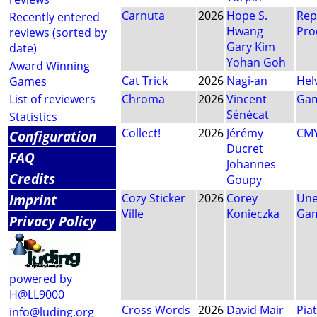
Carnuta
2026
Hope S.
Rep
Recently entered
Hwang
Pro
reviews (sorted by
Gary Kim
date)
Yohan Goh
Award Winning
Cat Trick
2026
Nagi-an
Hel
Games
List of reviewers
Chroma
2026
Vincent
Gam
Sénécat
Statistics
Collect!
2026
Jérémy
CM
Configuration
Ducret
FAQ
Johannes
Credits
Goupy
Imprint
Cozy Sticker
2026
Corey
Une
Ville
Konieczka
Ga
Privacy Policy
powered by
H@LL9000
Cross Words
2026
David Mair
Pia
info@luding.org