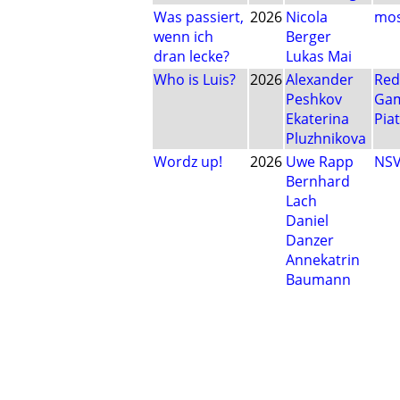
Was passiert,
2026
Nicola
mos
wenn ich
Berger
dran lecke?
Lukas Mai
Who is Luis?
2026
Alexander
Red
Peshkov
Ga
Ekaterina
Pia
Pluzhnikova
Wordz up!
2026
Uwe Rapp
NS
Bernhard
Lach
Daniel
Danzer
Annekatrin
Baumann