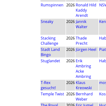
Rumspinnen
2026
Ronald Hild
NS
Kaddy
Arendt
Sneaky
2026
Jannik
Ken
Walter
Stacking
2026
Thade
Ha
Challenge
Precht
Stadt Land
2026
Jürgen Heel
Pia
Bingo
Stuglandet
2026
Erik
Ha
Ambring
Acke
Ambring
T-Rex
2026
Klaus
mos
gesucht!
Kreowski
Temple Twist
2026
Bernhard
Ko
Weber
The Royal
2026
Eric Jumel
Huc