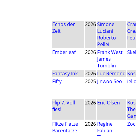
Echos der
2026
Simone
Cra
Zeit
Luciani
Cre
Roberto
Feu
Pellei
Emberleaf
2026
Frank West
Ske
James
Tomblin
Fantasy Ink
2026
Luc Rémond
Ko
Fifty
2025
Jinwoo Seo
iell
Flip 7: Voll
2026
Eric Olsen
Ko
fies!
The
Ga
Flitze Flatze
2026
Regine
Zoc
Bärentatze
Fabian