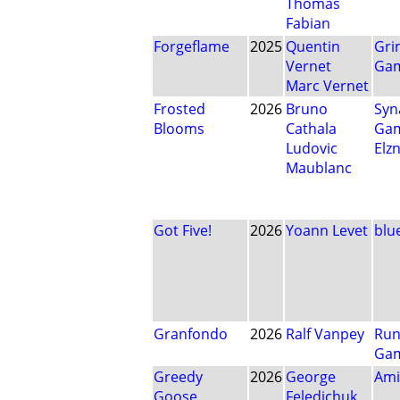
Thomas
Fabian
Forgeflame
2025
Quentin
Gri
Vernet
Ga
Marc Vernet
Frosted
2026
Bruno
Syn
Blooms
Cathala
Ga
Ludovic
Elz
Maublanc
Got Five!
2026
Yoann Levet
blu
Granfondo
2026
Ralf Vanpey
Run
Ga
Greedy
2026
George
Ami
Goose
Feledichuk