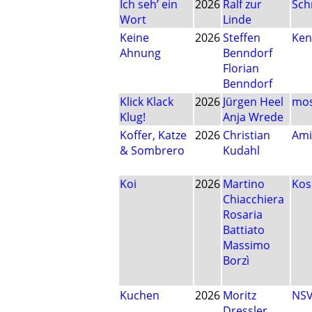
Ich seh’ ein
2026
Ralf zur
Sch
Wort
Linde
Keine
2026
Steffen
Ken
Ahnung
Benndorf
Florian
Benndorf
Klick Klack
2026
Jürgen Heel
mos
Klug!
Anja Wrede
Koffer, Katze
2026
Christian
Ami
& Sombrero
Kudahl
Koi
2026
Martino
Ko
Chiacchiera
Rosaria
Battiato
Massimo
Borzì
Kuchen
2026
Moritz
NS
Dressler