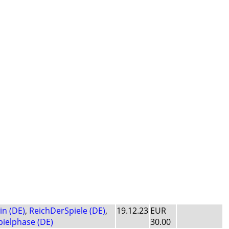
in (DE)
,
ReichDerSpiele (DE)
,
19.12.23
EUR
pielphase (DE)
30.00