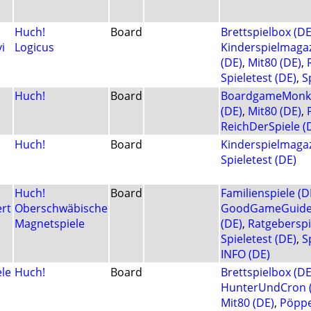
Huch!
Board
Brettspielbox (DE
i
Logicus
Kinderspielmagaz
(DE)
,
Mit80 (DE)
,
Spieletest (DE)
,
S
Huch!
Board
BoardgameMonke
(DE)
,
Mit80 (DE)
,
ReichDerSpiele (
Huch!
Board
Kinderspielmagaz
Spieletest (DE)
Huch!
Board
Familienspiele (D
ert
Oberschwäbische
GoodGameGuide 
Magnetspiele
(DE)
,
Ratgeberspi
Spieletest (DE)
,
S
INFO (DE)
le
Huch!
Board
Brettspielbox (DE
HunterUndCron 
Mit80 (DE)
,
Pöppe