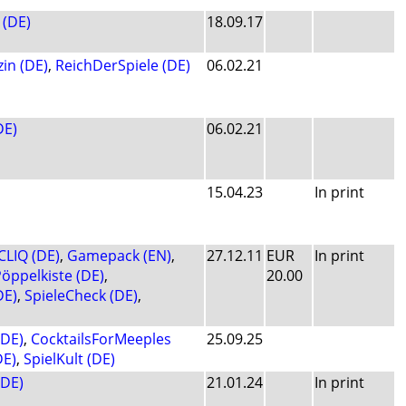
(DE)
18.09.17
in (DE)
,
ReichDerSpiele (DE)
06.02.21
DE)
06.02.21
15.04.23
In print
CLIQ (DE)
,
Gamepack (EN)
,
27.12.11
EUR
In print
öppelkiste (DE)
,
20.00
DE)
,
SpieleCheck (DE)
,
(DE)
,
CocktailsForMeeples
25.09.25
DE)
,
SpielKult (DE)
(DE)
21.01.24
In print