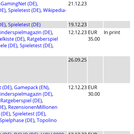
sGamingNet (DE)
,
21.12.23
DE)
,
Spieletest (DE)
,
Wikipedia-
DE)
,
Spieletest (DE)
19.12.23
inderspielmagazin (DE)
,
12.12.23
EUR
In print
lkiste (DE)
,
Ratgeberspiel
35.00
ele (DE)
,
Spieletest (DE)
,
26.09.25
t (DE)
,
Gamepack (EN)
,
12.12.23
EUR
inderspielmagazin (DE)
,
30.00
,
Ratgeberspiel (DE)
,
DE)
,
RezensionenMillionen
 (DE)
,
Spieletest (DE)
,
Spielphase (DE)
,
Topolino