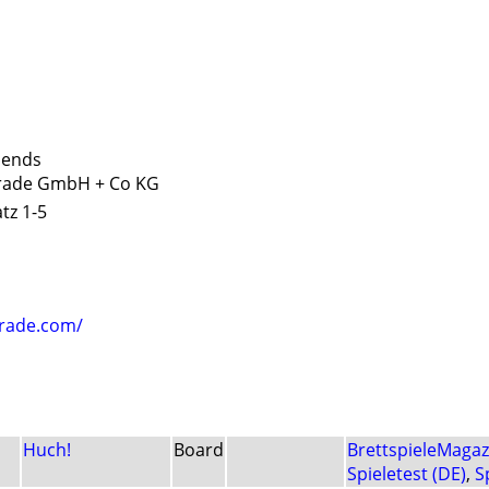
riends
Trade GmbH + Co KG
tz 1-5
trade.com/
Huch!
Board
BrettspieleMagaz
Spieletest (DE)
,
S