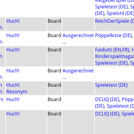
Ratgeberspiel (D
Spieletest (DE)
,
S
(DE)
,
Spielstil (DE
Huch!
Board
ReichDerSpiele (
h
Huch!
Board
Ausgerechnet
Pöppelkiste (DE)
h
…
Huch!
Board
Faidutti (EN,FR)
,
h
Kinderspielmagaz
Spieletest (DE)
,
S
Huch!
Board
Ausgerechnet
h
…
n
Huch!
Board
Spieletest (DE)
n
Resonym
ni
Huch!
Board
DCLIQ (DE)
,
Pöppe
(DE)
,
Spieletest (
Huch!
Board
DCLIQ (DE)
,
Spiel