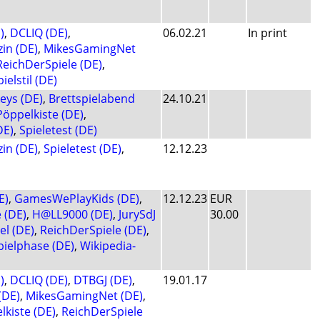
)
,
DCLIQ (DE)
,
06.02.21
In print
in (DE)
,
MikesGamingNet
ReichDerSpiele (DE)
,
pielstil (DE)
ys (DE)
,
Brettspielabend
24.10.21
Pöppelkiste (DE)
,
DE)
,
Spieletest (DE)
in (DE)
,
Spieletest (DE)
,
12.12.23
E)
,
GamesWePlayKids (DE)
,
12.12.23
EUR
(DE)
,
H@LL9000 (DE)
,
JurySdJ
30.00
el (DE)
,
ReichDerSpiele (DE)
,
pielphase (DE)
,
Wikipedia-
)
,
DCLIQ (DE)
,
DTBGJ (DE)
,
19.01.17
(DE)
,
MikesGamingNet (DE)
,
lkiste (DE)
,
ReichDerSpiele