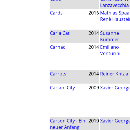
Lanzavecchia
Cards
2016
Mathias Spaa
Renè Haustei
Carla Cat
2014
Susanne
Kummer
Carnac
2014
Emiliano
Venturini
Carrots
2014
Reiner Knizia
Carson City
2009
Xavier Georg
Carson City - Ein
2010
Xavier Georg
neuer Anfang