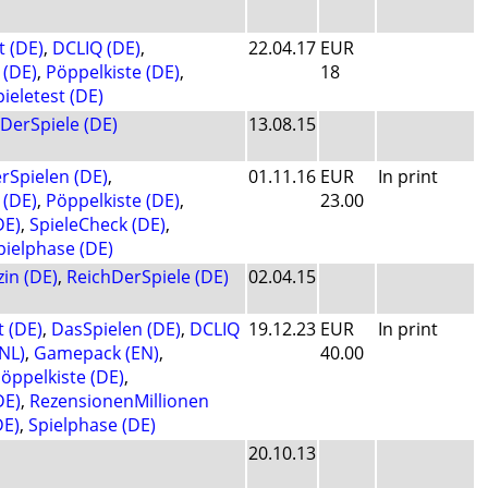
t (DE)
,
DCLIQ (DE)
,
22.04.17
EUR
(DE)
,
Pöppelkiste (DE)
,
18
pieletest (DE)
DerSpiele (DE)
13.08.15
rSpielen (DE)
,
01.11.16
EUR
In print
(DE)
,
Pöppelkiste (DE)
,
23.00
DE)
,
SpieleCheck (DE)
,
pielphase (DE)
in (DE)
,
ReichDerSpiele (DE)
02.04.15
t (DE)
,
DasSpielen (DE)
,
DCLIQ
19.12.23
EUR
In print
NL)
,
Gamepack (EN)
,
40.00
öppelkiste (DE)
,
DE)
,
RezensionenMillionen
DE)
,
Spielphase (DE)
20.10.13