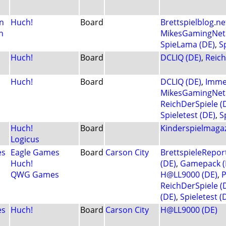
n
Huch!
Board
Brettspielblog.ne
n
MikesGamingNet 
SpieLama (DE)
,
S
Huch!
Board
DCLIQ (DE)
,
Reich
Huch!
Board
DCLIQ (DE)
,
Imme
MikesGamingNet 
ReichDerSpiele (
Spieletest (DE)
,
S
Huch!
Board
Kinderspielmagaz
Logicus
es
Eagle Games
Board
Carson City
BrettspieleRepor
Huch!
(DE)
,
Gamepack (
QWG Games
H@LL9000 (DE)
,
P
ReichDerSpiele (
(DE)
,
Spieletest (
es
Huch!
Board
Carson City
H@LL9000 (DE)