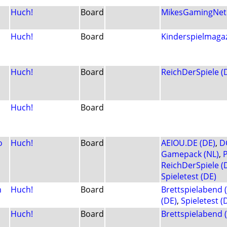
Huch!
Board
MikesGamingNet 
Huch!
Board
Kinderspielmagaz
Huch!
Board
ReichDerSpiele (
Huch!
Board
o
Huch!
Board
AEIOU.DE (DE)
,
D
Gamepack (NL)
,
P
ReichDerSpiele (
Spieletest (DE)
n
Huch!
Board
Brettspielabend 
(DE)
,
Spieletest (
Huch!
Board
Brettspielabend 