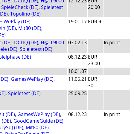
t (DE)
,
DCLIQ (DE)
,
H@LL9000
12.12.23
EUR
,
SpieleCheck (DE)
,
Spieletest
20.00
(DE)
,
Topolino (DE)
sWePlay (DE)
,
19.01.17
EUR 9
in (DE)
,
Mit80 (DE)
,
DE)
t (DE)
,
DCLIQ (DE)
,
H@LL9000
03.02.13
In print
ele (DE)
,
Spieletest (DE)
pielphase (DE)
08.12.23
EUR
23.00
10.01.07
(DE)
,
GamesWePlay (DE)
,
11.05.21
EUR
30
DE)
,
Spieletest (DE)
25.09.25
lt (DE)
,
GamesWePlay (DE)
,
08.12.23
In print
(DE)
,
GoodGameGuide (DE)
,
urySdJ (DE)
,
Mit80 (DE)
,