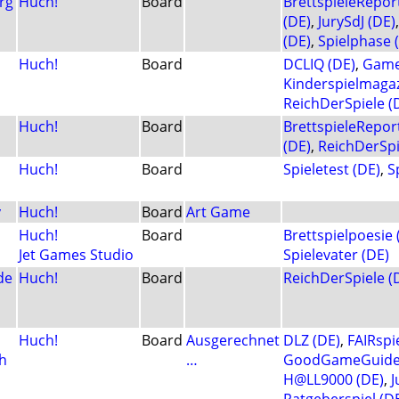
rg
Huch!
Board
BrettspieleRepor
(DE)
,
JurySdJ (DE)
(DE)
,
Spielphase 
Huch!
Board
DCLIQ (DE)
,
Game
Kinderspielmagaz
ReichDerSpiele (
Huch!
Board
BrettspieleRepor
(DE)
,
ReichDerSpi
Huch!
Board
Spieletest (DE)
,
S
y
Huch!
Board
Art Game
Huch!
Board
Brettspielpoesie 
Jet Games Studio
Spielevater (DE)
de
Huch!
Board
ReichDerSpiele (
Huch!
Board
Ausgerechnet
DLZ (DE)
,
FAIRspie
h
…
GoodGameGuide 
H@LL9000 (DE)
,
J