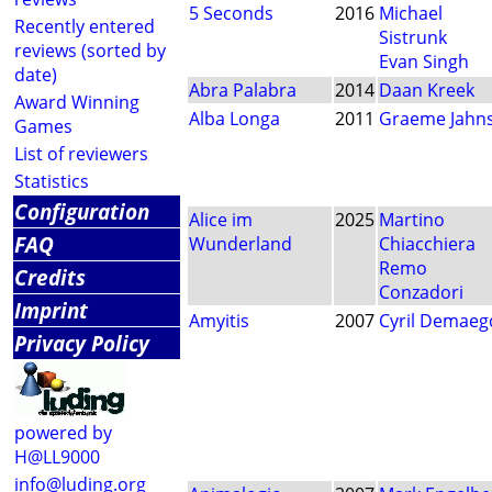
5 Seconds
2016
Michael
Recently entered
Sistrunk
reviews (sorted by
Evan Singh
date)
Abra Palabra
2014
Daan Kreek
Award Winning
Alba Longa
2011
Graeme Jahn
Games
List of reviewers
Statistics
Configuration
Alice im
2025
Martino
FAQ
Wunderland
Chiacchiera
Remo
Credits
Conzadori
Imprint
Amyitis
2007
Cyril Demaeg
Privacy Policy
powered by
H@LL9000
info@luding.org