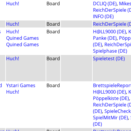
Huch!
Board
DCLIQ (DE)
,
Mike
ReichDerSpiele (
INFO (DE)
Huch!
Board
ReichDerSpiele (
s
Huch!
Board
H@LL9000 (DE)
,
K
Quined Games
Panke (DE)
,
Pöppe
Quined Games
(DE)
,
ReichDerSpi
Spielphase (DE)
Huch!
Board
Spieletest (DE)
d
Ystari Games
Board
BrettspieleRepor
Huch!
H@LL9000 (DE)
,
K
Pöppelkiste (DE)
ReichDerSpiele (
(DE)
,
SpieleCheck
SpielMitMir (DE)
,
(DE)