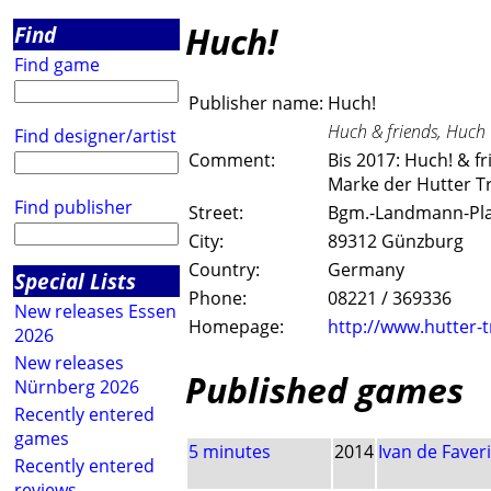
Huch!
Find
Find game
Publisher name:
Huch!
Huch & friends, Huch
Find designer/artist
Comment:
Bis 2017: Huch! & f
Marke der Hutter 
Find publisher
Street:
Bgm.-Landmann-Pla
City:
89312 Günzburg
Country:
Germany
Special Lists
Phone:
08221 / 369336
New releases Essen
Homepage:
http://www.hutter-
2026
New releases
Published games
Nürnberg 2026
Recently entered
games
5 minutes
2014
Ivan de Faveri
Recently entered
reviews