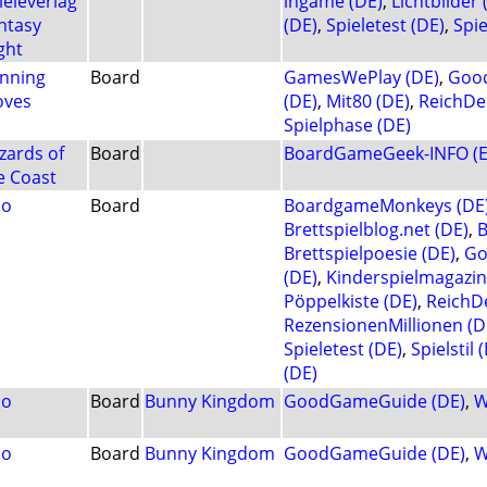
ieleverlag
ingame (DE)
,
Lichtbilder 
ntasy
(DE)
,
Spieletest (DE)
,
Spie
ight
nning
Board
GamesWePlay (DE)
,
Goo
ves
(DE)
,
Mit80 (DE)
,
ReichDer
Spielphase (DE)
zards of
Board
BoardGameGeek-INFO (
e Coast
lo
Board
BoardgameMonkeys (DE
Brettspielblog.net (DE)
,
B
Brettspielpoesie (DE)
,
Go
(DE)
,
Kinderspielmagazin
Pöppelkiste (DE)
,
ReichDe
RezensionenMillionen (D
Spieletest (DE)
,
Spielstil 
(DE)
lo
Board
Bunny Kingdom
GoodGameGuide (DE)
,
W
lo
Board
Bunny Kingdom
GoodGameGuide (DE)
,
W