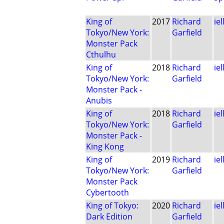
King of
2017
Richard
iel
Tokyo/New York:
Garfield
Monster Pack
Cthulhu
King of
2018
Richard
iel
Tokyo/New York:
Garfield
Monster Pack -
Anubis
King of
2018
Richard
iel
Tokyo/New York:
Garfield
Monster Pack -
King Kong
King of
2019
Richard
iel
Tokyo/New York:
Garfield
Monster Pack
Cybertooth
King of Tokyo:
2020
Richard
iel
Dark Edition
Garfield