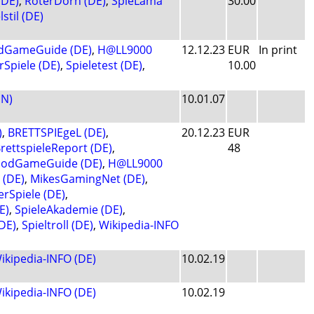
(DE)
,
RoterDorn (DE)
,
SpieLama
30.00
lstil (DE)
dGameGuide (DE)
,
H@LL9000
12.12.23
EUR
In print
Spiele (DE)
,
Spieletest (DE)
,
10.00
EN)
10.01.07
)
,
BRETTSPIEgeL (DE)
,
20.12.23
EUR
rettspieleReport (DE)
,
48
odGameGuide (DE)
,
H@LL9000
 (DE)
,
MikesGamingNet (DE)
,
rSpiele (DE)
,
E)
,
SpieleAkademie (DE)
,
(DE)
,
Spieltroll (DE)
,
Wikipedia-INFO
ikipedia-INFO (DE)
10.02.19
ikipedia-INFO (DE)
10.02.19