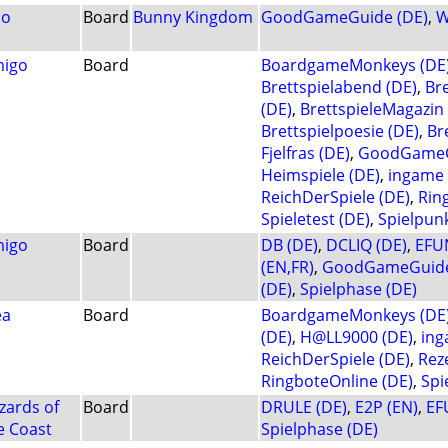
lo
Board
Bunny Kingdom
GoodGameGuide (DE)
,
W
igo
Board
BoardgameMonkeys (DE
Brettspielabend (DE)
,
Bre
(DE)
,
BrettspieleMagazin 
Brettspielpoesie (DE)
,
Br
Fjelfras (DE)
,
GoodGameG
Heimspiele (DE)
,
ingame 
ReichDerSpiele (DE)
,
Rin
Spieletest (DE)
,
Spielpunk
igo
Board
DB (DE)
,
DCLIQ (DE)
,
EFU
(EN,FR)
,
GoodGameGuide
(DE)
,
Spielphase (DE)
ea
Board
BoardgameMonkeys (DE
(DE)
,
H@LL9000 (DE)
,
ing
ReichDerSpiele (DE)
,
Rez
RingboteOnline (DE)
,
Spi
zards of
Board
DRULE (DE)
,
E2P (EN)
,
EF
e Coast
Spielphase (DE)