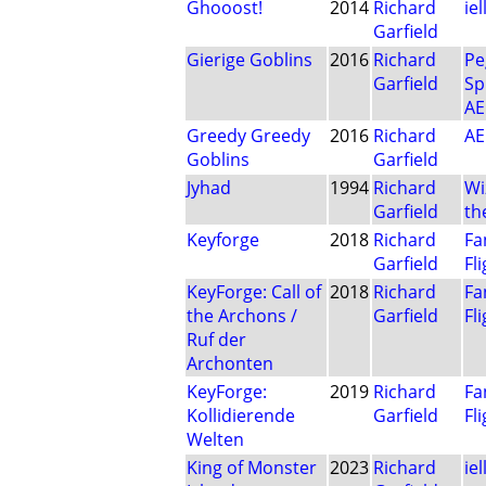
Ghooost!
2014
Richard
iel
Garfield
Gierige Goblins
2016
Richard
Pe
Garfield
Sp
A
Greedy Greedy
2016
Richard
A
Goblins
Garfield
Jyhad
1994
Richard
Wi
Garfield
th
Keyforge
2018
Richard
Fa
Garfield
Fl
KeyForge: Call of
2018
Richard
Fa
the Archons /
Garfield
Fl
Ruf der
Archonten
KeyForge:
2019
Richard
Fa
Kollidierende
Garfield
Fl
Welten
King of Monster
2023
Richard
iel