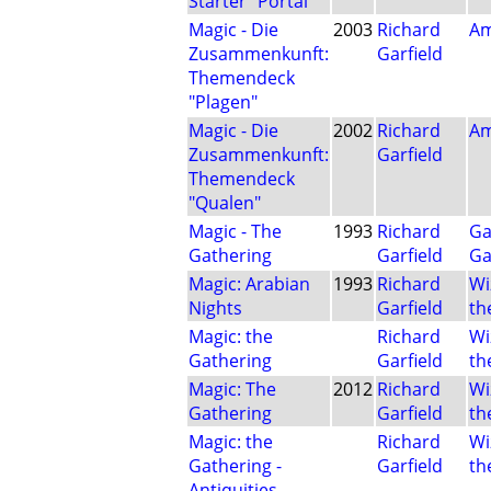
Starter "Portal"
Magic - Die
2003
Richard
Am
Zusammenkunft:
Garfield
Themendeck
"Plagen"
Magic - Die
2002
Richard
Am
Zusammenkunft:
Garfield
Themendeck
"Qualen"
Magic - The
1993
Richard
Ga
Gathering
Garfield
G
Magic: Arabian
1993
Richard
Wi
Nights
Garfield
th
Magic: the
Richard
Wi
Gathering
Garfield
th
Magic: The
2012
Richard
Wi
Gathering
Garfield
th
Magic: the
Richard
Wi
Gathering -
Garfield
th
Antiquities