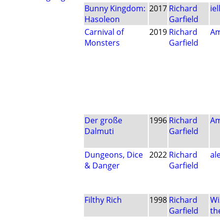
Bunny Kingdom:
2017
Richard
iel
Hasoleon
Garfield
Carnival of
2019
Richard
Am
Monsters
Garfield
Der große
1996
Richard
Am
Dalmuti
Garfield
Dungeons, Dice
2022
Richard
al
& Danger
Garfield
Filthy Rich
1998
Richard
Wi
Garfield
th