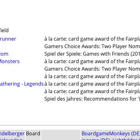
ield
trunner
à la carte: card game award of the Fairp
Gamers Choice Awards: Two Player Nomi
dom
Spiel der Spiele: Games with Friends (20
 Monsters
à la carte: card game award of the Fairpl
Gamers Choice Awards: Two Player Nomi
à la carte: card game award of the Fairpl
Gathering - Legends
à la carte: card game award of the Fairpl
à la carte: card game award of the Fairpl
Spiel des Jahres: Recommendations for '
idelberger
Board
BoardgameMonkeys (DE