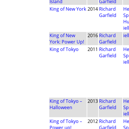
Island
Garfield
King of New York
2014
Richard
He
Garfield
Sp
Hu
iel
King of New
2016
Richard
iel
York: Power Up!
Garfield
King of Tokyo
2011
Richard
He
Garfield
Sp
iel
King of Tokyo –
2013
Richard
He
Halloween
Garfield
Sp
iel
King of Tokyo –
2012
Richard
He
Power up!
Garfield
Sp