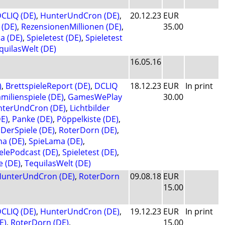
CLIQ (DE)
,
HunterUndCron (DE)
,
20.12.23
EUR
 (DE)
,
RezensionenMillionen (DE)
,
35.00
a (DE)
,
Spieletest (DE)
,
Spieletest
quilasWelt (DE)
16.05.16
)
,
BrettspieleReport (DE)
,
DCLIQ
18.12.23
EUR
In print
milienspiele (DE)
,
GamesWePlay
30.00
terUndCron (DE)
,
Lichtbilder
E)
,
Panke (DE)
,
Pöppelkiste (DE)
,
DerSpiele (DE)
,
RoterDorn (DE)
,
a (DE)
,
SpieLama (DE)
,
elePodcast (DE)
,
Spieletest (DE)
,
e (DE)
,
TequilasWelt (DE)
unterUndCron (DE)
,
RoterDorn
09.08.18
EUR
15.00
CLIQ (DE)
,
HunterUndCron (DE)
,
19.12.23
EUR
In print
E)
,
RoterDorn (DE)
,
15.00