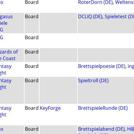
lo
Board
RoterDorn (DE)
,
Weltensi
gasus
Board
DCLIQ (DE)
,
Spieletest (D
iele
EG
EG
Board
zards of
Board
e Coast
ntasy
Board
Brettspielpoesie (DE)
,
in
ight
ntasy
Board
Spieltroll (DE)
ight
ntasy
Board
KeyForge
BrettspieleRunde (DE)
ight
lo
Board
Brettspielabend (DE)
,
H@