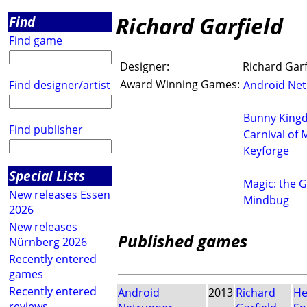
Richard Garfield
Find
Find game
Designer:
Richard Garf
Award Winning Games:
Find designer/artist
Android Ne
Bunny King
Find publisher
Carnival of
Keyforge
Special Lists
Magic: the 
New releases Essen
Mindbug
2026
New releases
Published games
Nürnberg 2026
Recently entered
games
Recently entered
Android
2013
Richard
He
reviews