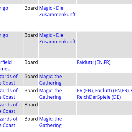
igo
Board
Magic - Die
Zusammenkunft
igo
Board
Magic - Die
Zusammenkunft
rfield
Board
Faidutti (EN,FR)
ames
zards of
Board
Magic: the
e Coast
Gathering
zards of
Board
Magic: the
ER (EN)
,
Faidutti (EN,FR)
,
e Coast
Gathering
ReichDerSpiele (DE)
zards of
Board
e Coast
zards of
Board
Magic: the
e Coast
Gathering