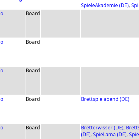
SpieleAkademie (DE)
,
Spi
lo
Board
lo
Board
lo
Board
lo
Board
Brettspielabend (DE)
lo
Board
Bretterwisser (DE)
,
Brett
(DE)
,
SpieLama (DE)
,
Spie