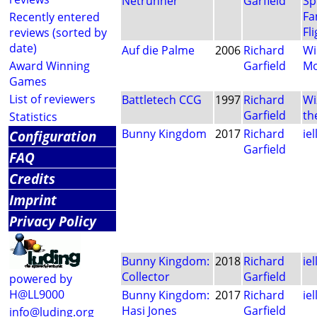
Netrunner
Garfield
Sp
Fa
Recently entered
Fl
reviews (sorted by
date)
Auf die Palme
2006
Richard
Wi
Award Winning
Garfield
Mo
Games
List of reviewers
Battletech CCG
1997
Richard
Wi
Garfield
th
Statistics
Bunny Kingdom
2017
Richard
iel
Configuration
Garfield
FAQ
Credits
Imprint
Privacy Policy
Bunny Kingdom:
2018
Richard
iel
Collector
Garfield
powered by
H@LL9000
Bunny Kingdom:
2017
Richard
iel
Hasi Jones
Garfield
info@luding.org