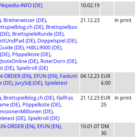
ikipedia-INFO (DE)
10.02.19
)
,
Bretterwisser (DE)
,
21.12.23
In print
ttspielblog.ch (DE)
,
Brettspielbox
(DE)
,
BrettspieleRunde (DE)
,
ettUndPad (DE)
,
Doppelspiel (DE)
,
uide (DE)
,
H@LL9000 (DE)
,
(DE)
,
Pöppelkiste (DE)
,
gboteOnline (DE)
,
RoterDorn (DE)
,
t (DE)
,
Spieltroll (DE)
N-ORDER (EN)
,
EFUN (EN)
,
Faidutti
04.12.23
EUR
 (DE)
,
JurySdJ (DE)
,
Spieletest
6.00
)
,
Brettspielblog.ch (DE)
,
Fjelfras
21.12.23
EUR
In print
ame (DE)
,
Pöppelkiste (DE)
,
25
ensionenMillionen (DE)
,
eletest (DE)
,
Spieltroll (DE)
UN-ORDER (EN)
,
EFUN (EN)
,
10.01.07
DM
30