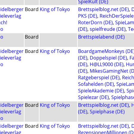
SpielKult (DE)
idelberger
Board
King of Tokyo
Brettspielblog.net (DE)
,
D
ieleverlag
PKS (DE)
,
ReichDerSpiele
ch!
RoterDorn (DE)
,
SpieLam
lo
(DE)
,
spielfreude (DE)
,
Te
lo
Board
Brettspielabend (DE)
idelberger
Board
King of Tokyo
BoardgameMonkeys (DE
ieleverlag
(DE)
,
Doppelspiel (DE)
,
Fa
lo
(DE)
,
H@LL9000 (DE)
,
Hun
(DE)
,
MikesGamingNet (D
Ratgeberspiel (DE)
,
Reich
Sofahelden (DE)
,
SpieLam
SpieleAkademie (DE)
,
Spi
Spielezar (DE)
,
Spielphas
idelberger
Board
King of Tokyo
Brettspielblog.net (DE)
,
H
ieleverlag
(DE)
,
Spielphase (DE)
lo
idelberger
Board
King of Tokyo
Brettspielblog.net (DE)
,
D
ieleverlag
RezensionenMillionen (D