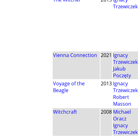
Trzewiczek
Vienna Connection
2021
Ignacy
Trzewiczek
Jakub
Poczęty
Voyage of the
2013
Ignacy
Beagle
Trzewiczek
Robert
Masson
Witchcraft
2008
Michael
Oracz
Ignacy
Trzewiczek