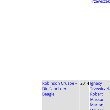
Trzewiczek
Robinson Crusoe –
2014
Ignacy
Die Fahrt der
Trzewiczek
Beagle
Robert
Masson
Marion