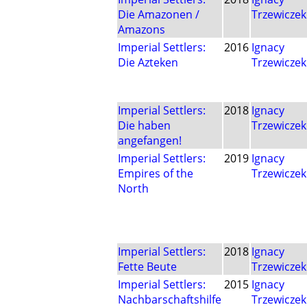
Die Amazonen /
Trzewiczek
Amazons
Imperial Settlers:
2016
Ignacy
Die Azteken
Trzewiczek
Imperial Settlers:
2018
Ignacy
Die haben
Trzewiczek
angefangen!
Imperial Settlers:
2019
Ignacy
Empires of the
Trzewiczek
North
Imperial Settlers:
2018
Ignacy
Fette Beute
Trzewiczek
Imperial Settlers:
2015
Ignacy
Nachbarschaftshilfe
Trzewiczek