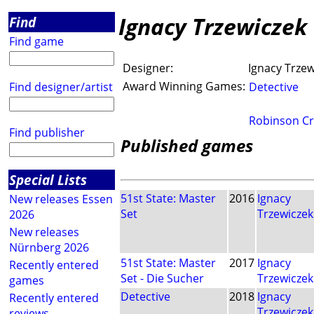
Ignacy Trzewiczek
Find
Find game
Designer:
Ignacy Trzew
Award Winning Games:
Find designer/artist
Detective
Robinson C
Find publisher
Published games
Special Lists
51st State: Master
2016
Ignacy
New releases Essen
Set
Trzewiczek
2026
New releases
Nürnberg 2026
51st State: Master
2017
Ignacy
Recently entered
Set - Die Sucher
Trzewiczek
games
Detective
2018
Ignacy
Recently entered
Trzewiczek
reviews