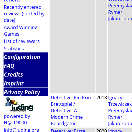
Przemysla
Recently entered
Rymer
reviews (sorted by
Jakub Lapo
date)
Award Winning
Games
List of reviewers
Statistics
Configuration
FAQ
Credits
Imprint
Privacy Policy
Detective: Ein Krimi-
2018
Ignacy
Brettspiel /
Trzewiczek
Detective: A
Przemysła
powered by
Modern Crime
Rymer
H@LL9000
Boardgame
Jakub Łapo
info@luding.org
Detective: Erste
2020
Ignacy