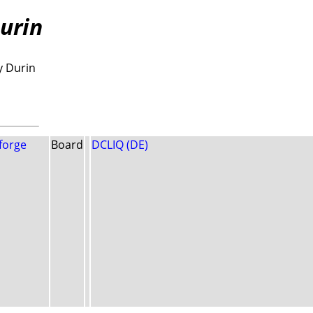
urin
y Durin
forge
Board
DCLIQ (DE)