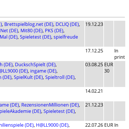
)
,
Brettspielblog.net (DE)
,
DCLIQ (DE)
,
19.12.23
Net (DE)
,
Mit80 (DE)
,
PKS (DE)
,
Mal (DE)
,
Spieletest (DE)
,
spielfreude
17.12.25
In
print
h (DE)
,
DuckschSpielt (DE)
,
03.08.25
EUR
@LL9000 (DE)
,
ingame (DE)
,
30
 (DE)
,
SpielKult (DE)
,
Spieltroll (DE)
,
14.02.21
ame (DE)
,
RezensionenMillionen (DE)
,
21.12.23
pieleAkademie (DE)
,
Spieletest (DE)
,
ilienspiele (DE)
,
H@LL9000 (DE)
,
22.07.26
EUR
In