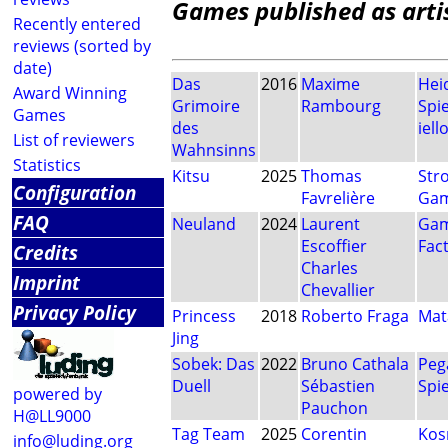
Games published as arti
Recently entered
reviews (sorted by
date)
Das
2016
Maxime
Hei
Award Winning
Grimoire
Rambourg
Spi
Games
des
iell
List of reviewers
Wahnsinns
Statistics
Kitsu
2025
Thomas
Str
Configuration
Favrelière
Ga
FAQ
Neuland
2024
Laurent
Ga
Escoffier
Fac
Credits
Charles
Imprint
Chevallier
Privacy Policy
Princess
2018
Roberto Fraga
Mat
Jing
Sobek: Das
2022
Bruno Cathala
Peg
Duell
Sébastien
Spie
powered by
Pauchon
H@LL9000
Tag Team
2025
Corentin
Ko
info@luding.org