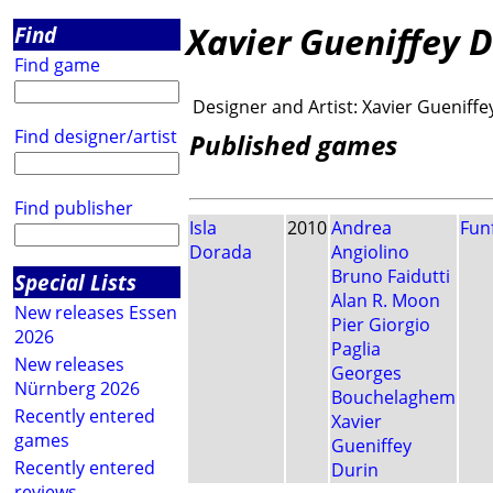
Xavier Gueniffey D
Find
Find game
Designer and Artist:
Xavier Gueniffe
Find designer/artist
Published games
Find publisher
Isla
2010
Andrea
Fun
Dorada
Angiolino
Bruno Faidutti
Special Lists
Alan R. Moon
New releases Essen
Pier Giorgio
2026
Paglia
New releases
Georges
Nürnberg 2026
Bouchelaghem
Recently entered
Xavier
games
Gueniffey
Recently entered
Durin
reviews