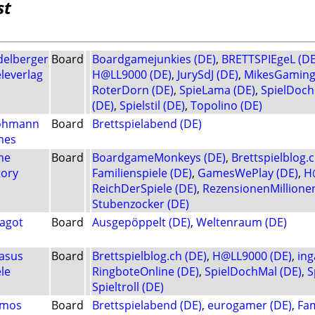
st
delberger
Board
Boardgamejunkies (DE)
,
BRETTSPIEgeL (DE
eleverlag
H@LL9000 (DE)
,
JurySdJ (DE)
,
MikesGaming
o
RoterDorn (DE)
,
SpieLama (DE)
,
SpielDoch
(DE)
,
Spielstil (DE)
,
Topolino (DE)
ohmann
Board
Brettspielabend (DE)
mes
me
Board
BoardgameMonkeys (DE)
,
Brettspielblog.c
tory
Familienspiele (DE)
,
GamesWePlay (DE)
,
H
ReichDerSpiele (DE)
,
RezensionenMillionen
Stubenzocker (DE)
agot
Board
Ausgepöppelt (DE)
,
Weltenraum (DE)
asus
Board
Brettspielblog.ch (DE)
,
H@LL9000 (DE)
,
ing
le
RingboteOnline (DE)
,
SpielDochMal (DE)
,
S
Spieltroll (DE)
smos
Board
Brettspielabend (DE)
,
eurogamer (DE)
,
Fam