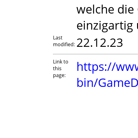
welche die
einzigarti
Last
22.12.23
modified:
Link to
https://www
this
page:
bin/GameD