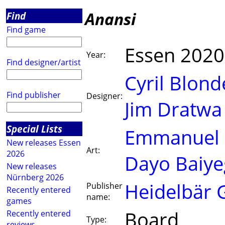
Anansi
Find
Find game
Essen 2020
Year:
Find designer/artist
Cyril Blond
Find publisher
Designer:
Jim Dratwa
Special Lists
Emmanuel 
New releases Essen
Art:
2026
Dayo Baiye
New releases
Nürnberg 2026
Heidelbär
Publisher
Recently entered
name:
games
Board
Recently entered
Type:
reviews