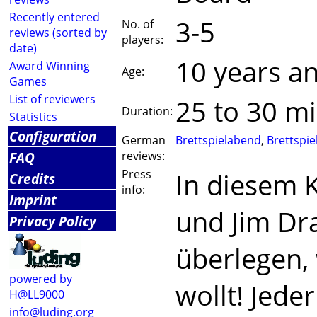
Recently entered
3-5
No. of
reviews (sorted by
players:
date)
10 years a
Award Winning
Age:
Games
List of reviewers
25 to 30 m
Duration:
Statistics
Configuration
German
Brettspielabend
,
Brettspie
FAQ
reviews:
Press
In diesem K
Credits
info:
Imprint
und Jim Dra
Privacy Policy
überlegen,
powered by
wollt! Jeder
H@LL9000
info@luding.org