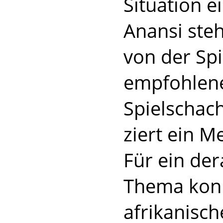
Situation e
Anansi steh
von der Spi
empfohlene
Spielschac
ziert ein M
Für ein dera
Thema konn
afrikanisc