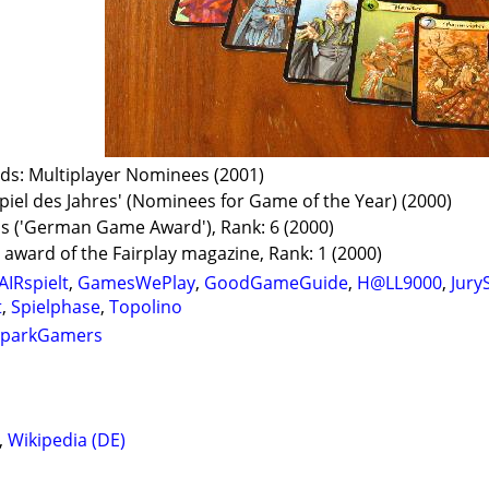
s: Multiplayer Nominees (2001)
piel des Jahres' (Nominees for Game of the Year) (2000)
s ('German Game Award'), Rank: 6 (2000)
 award of the Fairplay magazine, Rank: 1 (2000)
AIRspielt
,
GamesWePlay
,
GoodGameGuide
,
H@LL9000
,
Jury
t
,
Spielphase
,
Topolino
parkGamers
,
Wikipedia (DE)