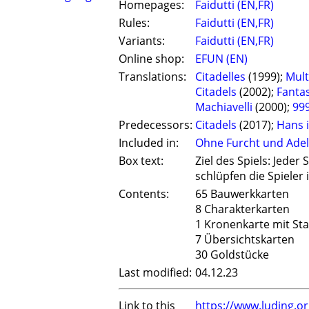
Homepages:
Faidutti (EN,FR)
Rules:
Faidutti (EN,FR)
Variants:
Faidutti (EN,FR)
Online shop:
EFUN (EN)
Translations:
Citadelles
(1999);
Mult
Citadels
(2002);
Fantas
Machiavelli
(2000);
99
Predecessors:
Citadels
(2017);
Hans 
Included in:
Ohne Furcht und Adel
Box text:
Ziel des Spiels: Jeder
schlüpfen die Spieler
Contents:
65 Bauwerkkarten
8 Charakterkarten
1 Kronenkarte mit St
7 Übersichtskarten
30 Goldstücke
Last modified:
04.12.23
Link to this
https://www.luding.