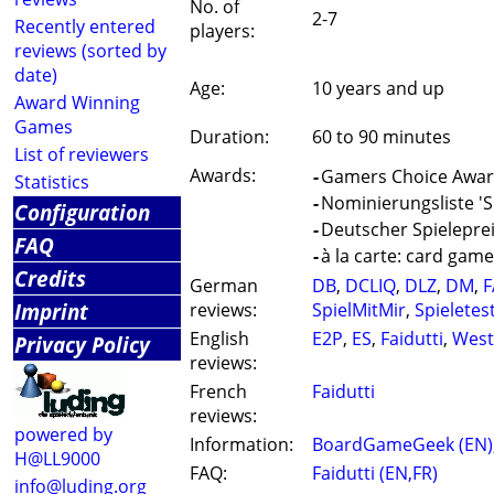
No. of
2-7
Recently entered
players:
reviews (sorted by
date)
Age:
10 years and up
Award Winning
Games
Duration:
60 to 90 minutes
List of reviewers
Awards:
-
Gamers Choice Award
Statistics
-
Nominierungsliste 'S
Configuration
-
Deutscher Spieleprei
FAQ
-
à la carte: card game
Credits
German
DB
,
DCLIQ
,
DLZ
,
DM
,
F
Imprint
reviews:
SpielMitMir
,
Spieletes
English
E2P
,
ES
,
Faidutti
,
West
Privacy Policy
reviews:
French
Faidutti
reviews:
powered by
Information:
BoardGameGeek (EN)
H@LL9000
FAQ:
Faidutti (EN,FR)
info@luding.org