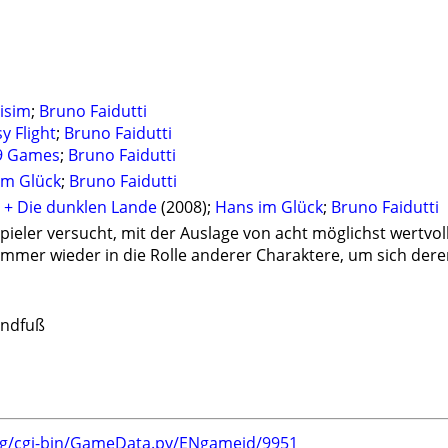
isim
;
Bruno Faidutti
y Flight
;
Bruno Faidutti
9 Games
;
Bruno Faidutti
im Glück
;
Bruno Faidutti
 + Die dunklen Lande
(2008);
Hans im Glück
;
Bruno Faidutti
 Spieler versucht, mit der Auslage von acht möglichst wertvo
 immer wieder in die Rolle anderer Charaktere, um sich der
andfuß
org/cgi-bin/GameData.py/ENgameid/9951