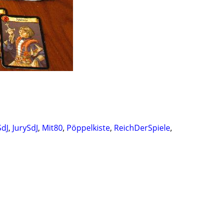
SdJ
,
JurySdJ
,
Mit80
,
Pöppelkiste
,
ReichDerSpiele
,