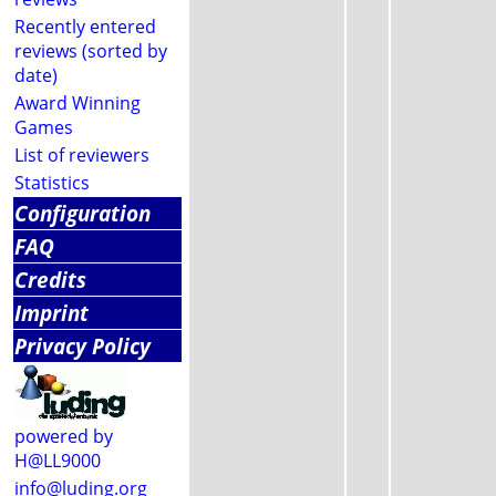
Recently entered
reviews (sorted by
date)
Award Winning
Games
List of reviewers
Statistics
Configuration
FAQ
Credits
Imprint
Privacy Policy
powered by
H@LL9000
info@luding.org