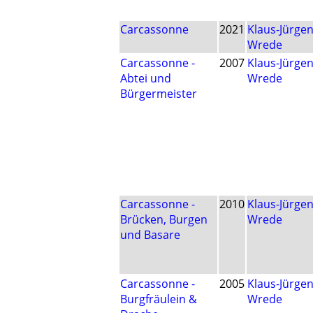
Carcassonne
2021
Klaus-Jürge
Wrede
Carcassonne -
2007
Klaus-Jürge
Abtei und
Wrede
Bürgermeister
Carcassonne -
2010
Klaus-Jürge
Brücken, Burgen
Wrede
und Basare
Carcassonne -
2005
Klaus-Jürge
Burgfräulein &
Wrede