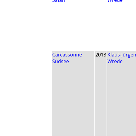
Safari
Wrede
Carcassonne
2013
Klaus-Jürge
Südsee
Wrede