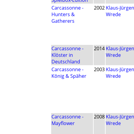
Spielbox-Edition
Carcassonne -
2002
Klaus-Jürge
Hunters &
Wrede
Gatherers
Carcassonne -
2014
Klaus-Jürge
Klöster in
Wrede
Deutschland
Carcassonne -
2003
Klaus-Jürge
König & Späher
Wrede
Carcassonne -
2008
Klaus-Jürge
Mayflower
Wrede